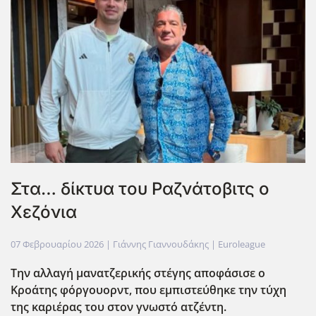
Στα… δίκτυα του Ραζνάτοβιτς ο
Χεζόνια
07 Φεβρουαρίου 2026
| Γιάννης Γιαννουδάκης |
Euroleague
Την αλλαγή μανατζερικής στέγης αποφάσισε ο
Κροάτης φόργουορντ, που εμπιστεύθηκε την τύχη
της καριέρας του στον γνωστό ατζέντη.