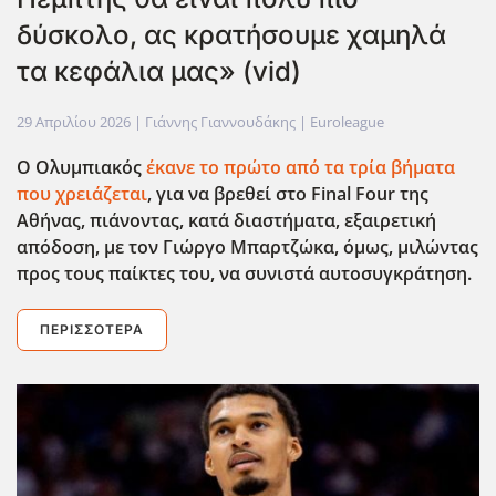
δύσκολο, ας κρατήσουμε χαμηλά
τα κεφάλια μας» (vid)
29 Απριλίου 2026
| Γιάννης Γιαννουδάκης |
Euroleague
Ο Ολυμπιακός
έκανε το πρώτο από τα τρία βήματα
που χρειάζεται
, για να βρεθεί στο Final
Four
της
Αθήνας, πιάνοντας, κατά διαστήματα, εξαιρετική
απόδοση, με τον Γιώργο Μπαρτζώκα, όμως, μιλώντας
προς τους παίκτες του, να συνιστά αυτοσυγκράτηση.
ΠΕΡΙΣΣΌΤΕΡΑ