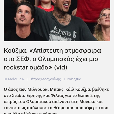
Κούζμα: «Απίστευτη ατμόσφαιρα
στο ΣΕΦ, ο Ολυμπιακός έχει μια
rockstar ομάδα» (vid)
01 Μαΐου 2026
| Πέτρος Μοσχονίδης |
Euroleague
Ο άσος των Μιλγουόκι Μπακς, Κάιλ Κούζμα, βρέθηκε
στο Στάδιο Ειρήνης και Φιλίας για το Game 2 της
σειράς του Ολυμπιακο΄υ απέναντι στη Μονακό και
τόνισε πως απόλαυσε το θέαμα που προσέφερε τόσο
η ομάδα αλλά και ο κόσμος.