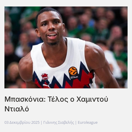
Mπασκόνια: Τέλος ο Χαμιντού
Ντιαλό
03 Δεκεμβρίου 2025
| Γιάννης Σιαβελής |
Euroleague