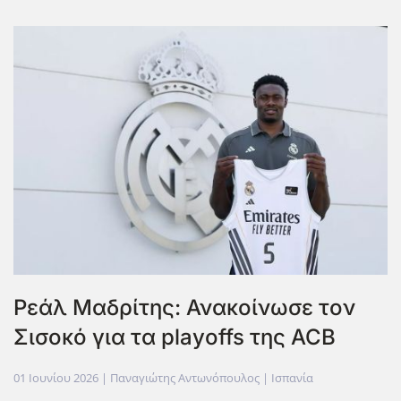
Ρεάλ Μαδρίτης: Ανακοίνωσε τον
Σισοκό για τα playoffs της ACB
01 Ιουνίου 2026
| Παναγιώτης Αντωνόπουλος |
Ισπανία