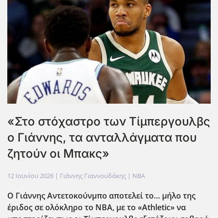
«Στο στόχαστρο των Τίμπεργουλβς
ο Γιάννης, τα ανταλλάγματα που
ζητούν οι Μπακς»
12 Ιουνίου 2026
| Γιάννης Γιαννουδάκης |
NBA
Ο Γιάννης Αντετοκούνμπο αποτελεί το… μήλο της
έριδος σε ολόκληρο το ΝΒΑ, με το «Athletic
» να