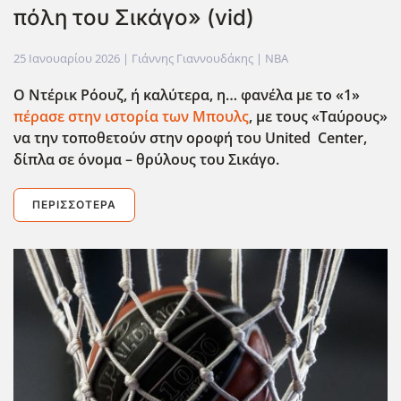
πόλη του Σικάγο» (vid)
25 Ιανουαρίου 2026
| Γιάννης Γιαννουδάκης |
NBA
Ο Ντέρικ Ρόουζ, ή καλύτερα, η… φανέλα με το «1»
πέρασε στην ιστορία των Μπουλς
, με τους «Ταύρους»
να την τοποθετούν στην οροφή του United
Center
,
δίπλα σε όνομα – θρύλους του Σικάγο.
ΠΕΡΙΣΣΌΤΕΡΑ