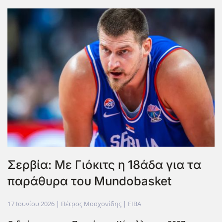
Σερβία: Με Γιόκιτς η 18άδα για τα
παράθυρα του Mundobasket
17 Ιουνίου 2026
| Πέτρος Μοσχονίδης |
FIBA