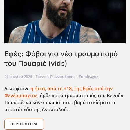
Εφές: Φόβοι για νέο τραυματισμό
του Πουαριέ (vids)
01 Ιουνίου 2026
| Γιάννης Γιαννουδάκης |
Euroleague
Δεν έφτανε
η ήττα, από το +18, της Εφές από την
Φενέρμπαχτσε
, ήρθε και ο τραυματισμός του Βενσάν
Πουαριέ, να κάνει ακόμα πιο… βαρύ το κλίμα στο
στρατόπεδο της Αναντολού.
ΠΕΡΙΣΣΌΤΕΡΑ