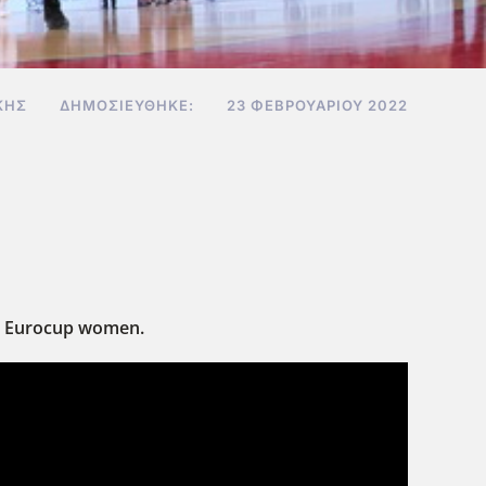
ΚΗΣ
ΔΗΜΟΣΙΕΎΘΗΚΕ:
23 ΦΕΒΡΟΥΑΡΊΟΥ 2022
 Eurocup
women
.