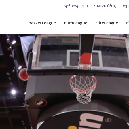
Αρθρογραφία
Συνεντεύξεις
Βημ
BasketLeague
EuroLeague
EliteLeague
Ε