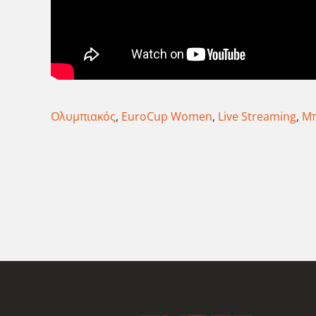
Ολυμπιακός
,
EuroCup Women
,
Live Streaming
,
Μ