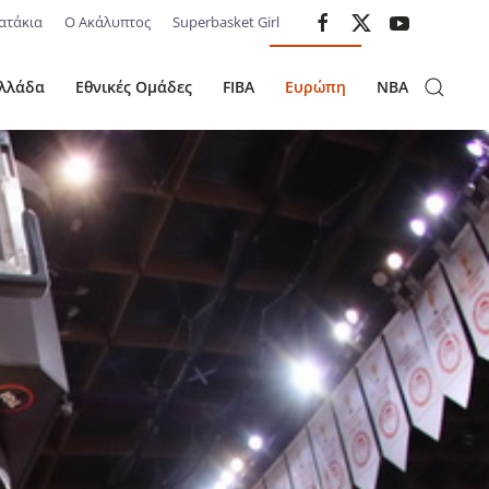
ατάκια
Ο Ακάλυπτος
Superbasket Girl
λλάδα
Εθνικές Ομάδες
FIBA
Ευρώπη
NBA