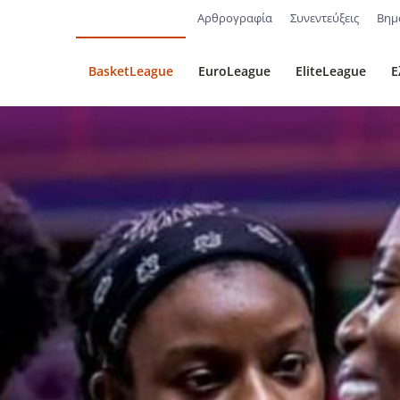
Αρθρογραφία
Συνεντεύξεις
Βημ
BasketLeague
EuroLeague
EliteLeague
Ε