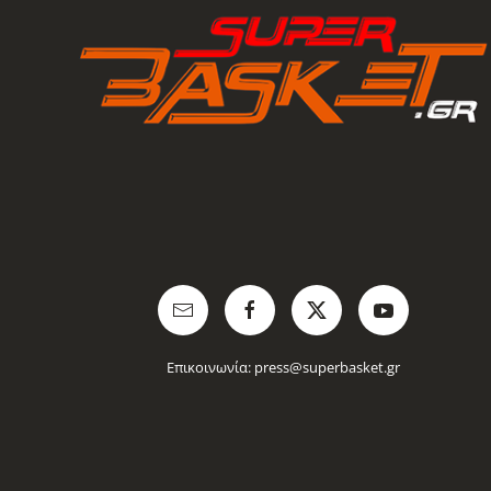
Επικοινωνία:
press@superbasket.gr