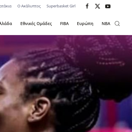
ατάκια
Ο Ακάλυπτος
Superbasket Girl
λλάδα
Εθνικές Ομάδες
FIBA
Ευρώπη
NBA