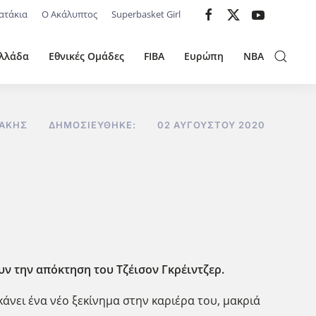
ατάκια
Ο Ακάλυπτος
Superbasket Girl
λλάδα
Εθνικές Ομάδες
FIBA
Ευρώπη
NBA
ΔΆΚΗΣ
ΔΗΜΟΣΙΕΎΘΗΚΕ:
02 ΑΥΓΟΎΣΤΟΥ 2020
ν την απόκτηση του Τζέισον Γκρέιντζερ.
άνει ένα νέο ξεκίνημα στην καριέρα του, μακριά