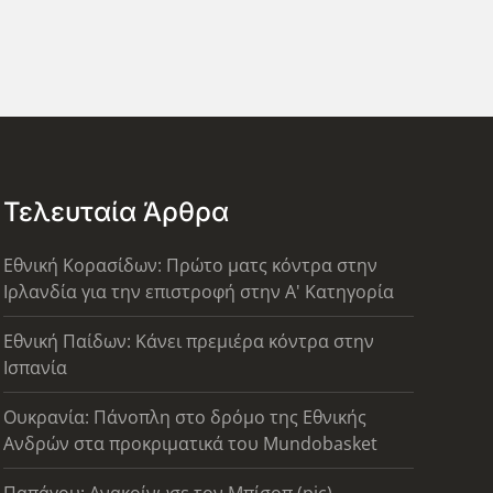
Τελευταία Άρθρα
Εθνική Κορασίδων: Πρώτο ματς κόντρα στην
Ιρλανδία για την επιστροφή στην Α' Κατηγορία
Εθνική Παίδων: Κάνει πρεμιέρα κόντρα στην
Ισπανία
Ουκρανία: Πάνοπλη στο δρόμο της Εθνικής
Ανδρών στα προκριματικά του Mundobasket
Παπάγου: Ανακοίνωσε τον Μπίσοπ (pic)