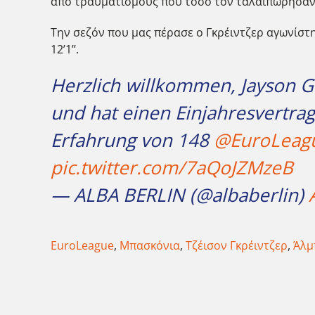
από τραυματισμούς που τόσο τον ταλαιπώρησαν 
Την σεζόν που μας πέρασε ο Γκρέιντζερ αγωνίστη
12’1’’.
Herzlich willkommen, Jayson G
und hat einen Einjahresvertrag
Erfahrung von 148
@EuroLeag
pic.twitter.com/7aQoJZMzeB
— ALBA BERLIN (@albaberlin)
EuroLeague
,
Μπασκόνια
,
Τζέισον Γκρέιντζερ
,
Άλμ