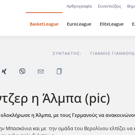
Αρθρογραφία
Συνεντεύξεις
Βημ
BasketLeague
EuroLeague
EliteLeague
Ε
ΣΥΝΤΆΚΤΗΣ:
ΓΙΆΝΝΗΣ ΓΙΑΝΝΟΥ
τζερ η Άλμπα (pic)
ς
ολοκλήρωσε η Άλμπα, με τους Γερμανούς να ανακοινώνου
 Μπασκόνια και με την ομάδα του Βερολίνου ελπίζει να κ