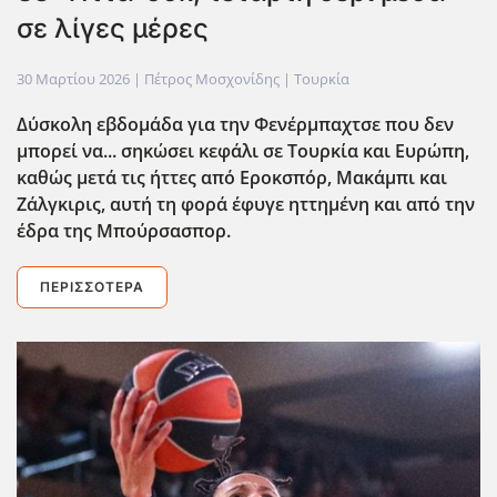
σε λίγες μέρες
30 Μαρτίου 2026
| Πέτρος Μοσχονίδης |
Τουρκία
Δύσκολη εβδομάδα για την Φενέρμπαχτσε που δεν
μπορεί να... σηκώσει κεφάλι σε Τουρκία και Ευρώπη,
καθώς μετά τις ήττες από Εροκσπόρ, Μακάμπι και
Ζάλγκιρις, αυτή τη φορά έφυγε ηττημένη και από την
έδρα της Μπούρσασπορ.
ΠΕΡΙΣΣΌΤΕΡΑ