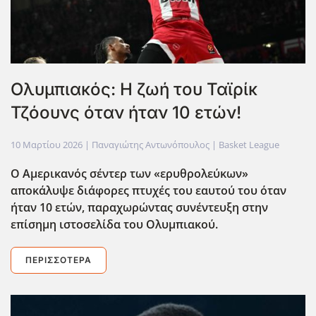
Oλυμπιακός: Η ζωή του Ταϊρίκ
Τζόουνς όταν ήταν 10 ετών!
10 Μαρτίου 2026
| Παναγιώτης Αντωνόπουλος |
Basket League
Ο Αμερικανός σέντερ των «ερυθρολεύκων»
αποκάλυψε διάφορες πτυχές του εαυτού του όταν
ήταν 10 ετών, παραχωρώντας συνέντευξη στην
επίσημη ιστοσελίδα του Ολυμπιακού.
ΠΕΡΙΣΣΌΤΕΡΑ