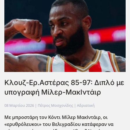
Κλουζ-Ερ.Αστέρας 85-97: Διπλό με
υπογραφή Μίλερ-ΜακΙντάιρ
08 Μαρτίου 2026
| Πέτρος Μοσχονίδης |
Αδριατική
Με μπροστάρη τον Κόντι Μίλερ ΜακΙντάιρ, οι
«ερυθρόλευκοι» του Βελιγραδίου κατάφεραν να