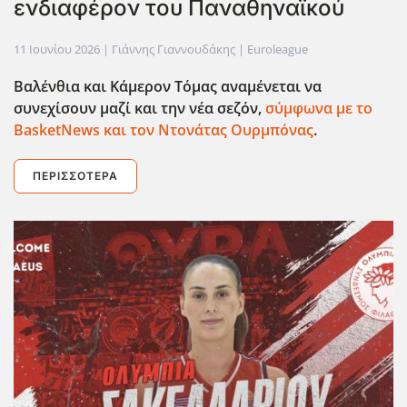
ενδιαφέρον του Παναθηναϊκού
11 Ιουνίου 2026
| Γιάννης Γιαννουδάκης |
Euroleague
Βαλένθια και Κάμερον Τόμας αναμένεται να
συνεχίσουν μαζί και την νέα σεζόν,
σύμφωνα με το
BasketNews και τον Ντονάτας Ουρμπόνας
.
ΠΕΡΙΣΣΌΤΕΡΑ