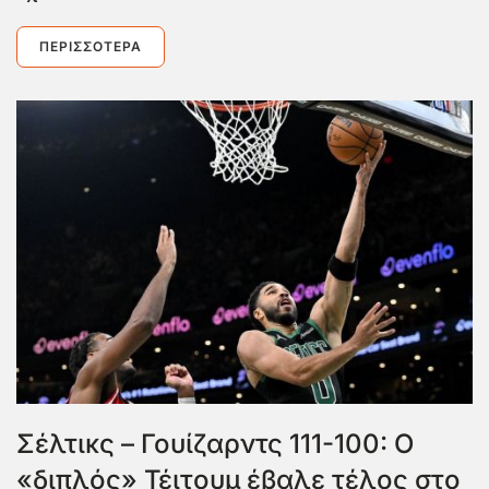
ΠΕΡΙΣΣΌΤΕΡΑ
Σέλτικς – Γουίζαρντς 111-100: Ο
«διπλός» Τέιτουμ έβαλε τέλος στο