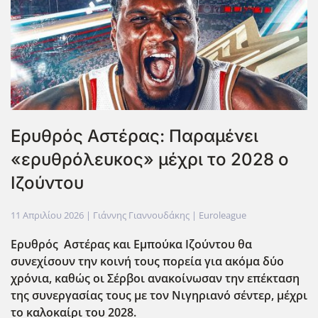
Ερυθρός Αστέρας: Παραμένει
«ερυθρόλευκος» μέχρι το 2028 ο
Ιζούντου
11 Απριλίου 2026
| Γιάννης Γιαννουδάκης |
Euroleague
Ερυθρός Αστέρας και Εμπούκα Ιζούντου θα
συνεχίσουν την κοινή τους πορεία για ακόμα δύο
χρόνια, καθώς οι Σέρβοι ανακοίνωσαν την επέκταση
της συνεργασίας τους με τον Νιγηριανό σέντερ, μέχρι
το καλοκαίρι του 2028.