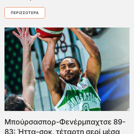
ΠΕΡΙΣΣΌΤΕΡΑ
Μπούρσασπορ-Φενέρμπαχτσε 89-
83: Ήττα-σοκ, τέταρτη σερί μέσα