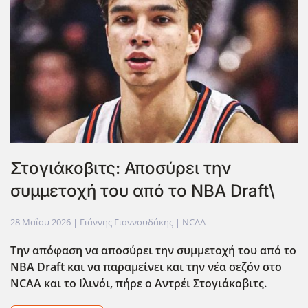
Στογιάκοβιτς: Αποσύρει την
συμμετοχή του από το NBA Draft\
28 Μαΐου 2026
| Γιάννης Γιαννουδάκης |
NCAA
Την απόφαση να αποσύρει την συμμετοχή του από το
NBA
Draft
και να παραμείνει και την νέα σεζόν στο
NCAA
και το Ιλινόι, πήρε ο Αντρέι Στογιάκοβιτς.