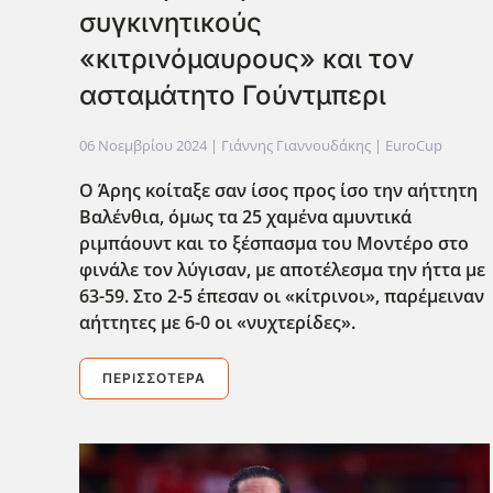
συγκινητικούς
«κιτρινόμαυρους» και τον
ασταμάτητο Γούντμπερι
06 Νοεμβρίου 2024
| Γιάννης Γιαννουδάκης |
EuroCup
Ο Άρης κοίταξε σαν ίσος προς ίσο την αήττητη
Βαλένθια, όμως τα 25 χαμένα αμυντικά
ριμπάουντ και το ξέσπασμα του Μοντέρο στο
φινάλε τον λύγισαν, με αποτέλεσμα την ήττα με
63-59. Στο 2-5 έπεσαν οι «κίτρινοι», παρέμειναν
αήττητες με 6-0 οι «νυχτερίδες».
ΠΕΡΙΣΣΌΤΕΡΑ