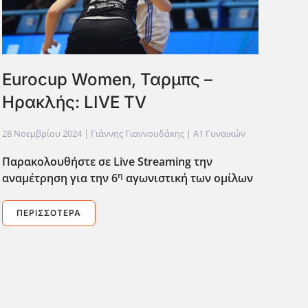
Eurocup Women, Ταρμπς –
Ηρακλής: LIVE TV
28 Νοεμβρίου 2024
| Γιάννης Γιαννουδάκης |
Α1 Γυναικών
Παρακολουθήστε σε Live
Streaming
την
η
αναμέτρηση για την 6
αγωνιστική των ομίλων
ΠΕΡΙΣΣΌΤΕΡΑ