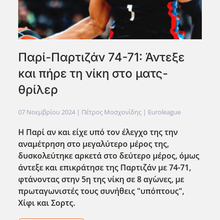
Παρί-Παρτιζάν 74-71: Άντεξε
και πήρε τη νίκη στο ματς-
θρίλερ
07 Νοεμβρίου 2024
| Πέτρος Μοσχονίδης |
Euroleague
Η Παρί αν και είχε υπό τον έλεγχο της την
αναμέτρηση στο μεγαλύτερο μέρος της,
δυσκολεύτηκε αρκετά στο δεύτερο μέρος, όμως
άντεξε και επικράτησε της Παρτιζάν με 74-71,
φτ΄ανοντας στην 5η της νίκη σε 8 αγ΄ωνες, με
πρωταγωνιστές τους συνήθεις "υπόπτους",
Χίφι και Σορτς.