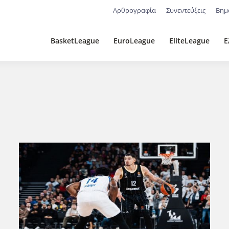
Αρθρογραφία
Συνεντεύξεις
Βημ
BasketLeague
EuroLeague
EliteLeague
Ε