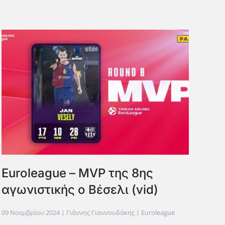
Euroleague – MVP της 8ης
αγωνιστικής ο Βέσελι (vid)
09 Νοεμβρίου 2024
| Γιάννης Γιαννουδάκης |
Euroleague