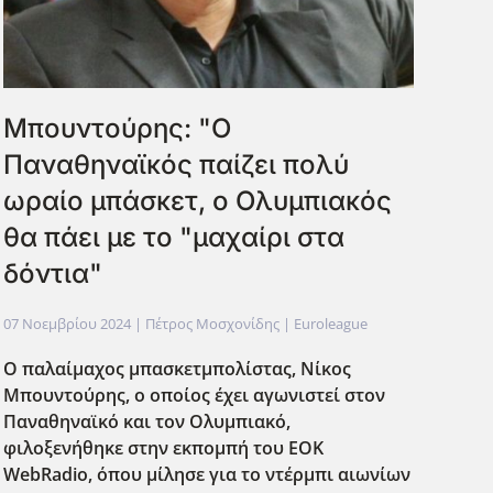
Μπουντούρης: "Ο
Παναθηναϊκός παίζει πολύ
ωραίο μπάσκετ, ο Ολυμπιακός
θα πάει με το "μαχαίρι στα
δόντια"
07 Νοεμβρίου 2024
| Πέτρος Μοσχονίδης |
Euroleague
Ο παλαίμαχος μπασκετμπολίστας,
Νίκος
Μπουντούρης
, ο οποίος έχει αγωνιστεί στον
Παναθηναϊκό και τον Ολυμπιακό,
φιλοξενήθηκε στην εκπομπή του EOK
WebRadio, όπου μίλησε για το ντέρμπι αιωνίων