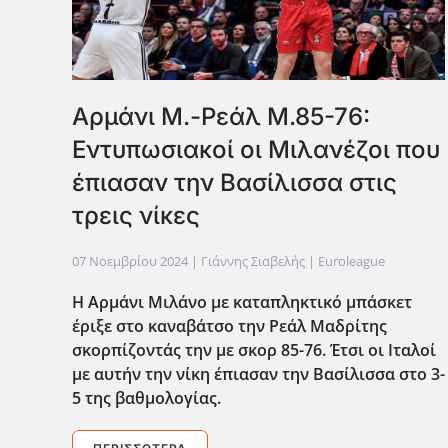
Αρμάνι Μ.-Ρεάλ Μ.85-76:
Εντυπωσιακοί οι Μιλανέζοι που
έπιασαν την Βασίλισσα στις
τρεις νίκες
07 Νοεμβρίου 2024
| Γιάννης Σιαβελής |
Euroleague
Η Αρμάνι Μιλάνο με καταπληκτικό μπάσκετ
έριξε στο καναβάτσο την Ρεάλ Μαδρίτης
σκορπίζοντάς την με σκορ 85-76. Έτσι οι Ιταλοί
με αυτήν την νίκη έπιασαν την Βασίλισσα στο 3-
5 της βαθμολογίας.