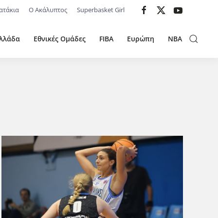
ατάκια
Ο Ακάλυπτος
Superbasket Girl
λλάδα
Εθνικές Ομάδες
FIBA
Ευρώπη
NBA