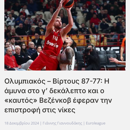
Ολυμπιακός – Βίρτους 87-77: Η
άμυνα στο γ’ δεκάλεπτο και ο
«καυτός» Βεζένκοβ έφεραν την
επιστροφή στις νίκες
18 Δεκεμβρίου 2024
| Γιάννης Γιαννουδάκης |
Euroleague