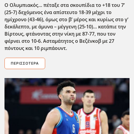
Ο Ολυμπιακός… πέταξε στα σκουπίδια το +18 του 7’
(25-7) δεχόμενος ένα απίστευτο 18-39 μέχρι το
ημίχρονο (43-46), όμως στο β’ μέρος και κυρίως στο γ’
δεκάλεπτο, με άμυνα – μέγγενη (25-10)… κατάπιε την
Βίρτους, φτάνοντας στην νίκη με 87-77, που τον
φέρνει στο 10-6. Ασταμάτητος ο Βεζένκοβ με 27
πόντους και 10 ριμπάουντ.
ΠΕΡΙΣΣΌΤΕΡΑ