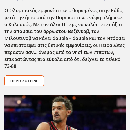
Ο Ολυμπιακός εμφανίστηκε… θυμωμένος στην Ρόδο,
μετά την ήττα από την Παρί και την… νύφη πλήρωσε
ο Κολοσσός. Με τον Άλεκ Πίτερς να καλύπτει επάξια
την απουσία του άρρωστου Βεζένκοβ, τον
Μιλουτίνοβ να κάνει double
– double
και τον Ντόρσεϊ
να επιστρέφει στις θετικές εμφανίσεις, οι Πειραιώτες
πέρασαν σαν… άνεμος από το νησί των ιπποτών,
επικρατώντας πιο εύκολα από ότι δείχνει το τελικό
73-88.
ΠΕΡΙΣΣΌΤΕΡΑ