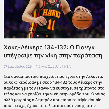
Xοκς-Λέικερς 134-132: Ο Γιανγκ
υπέγραψε την νίκη στην παράταση
07 Δεκεμβρίου 2024
| Γιάννης Σιαβελής |
NBA
Στο συναρπαστικό παιχνίδι που έγινε στην Ατλάντα,
οι Χοκς κέρδισαν με σκορ 134-132 τους Λέικερς στην
παράταση με τον Γιανγκ να ευστοχεί σε τρίποντο στο
τέλος και να χαρίζει την νίκη στην ομάδα του. Ωράιος
αλλά μοιραίος ο Λεμπρόν που παρά το triple double
που πέτυχε, έχασε το τελευταίο σουτ νίκης στην