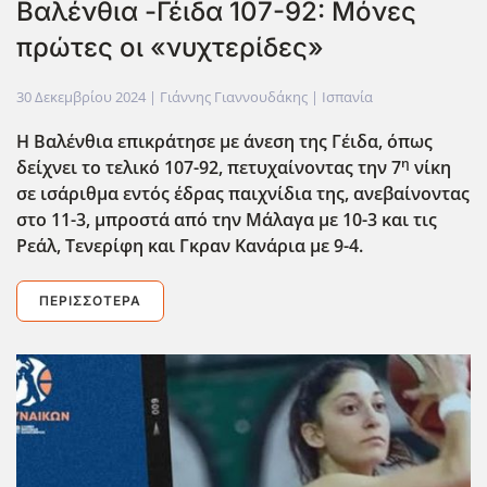
Βαλένθια -Γέιδα 107-92: Μόνες
πρώτες οι «νυχτερίδες»
30 Δεκεμβρίου 2024
| Γιάννης Γιαννουδάκης |
Ισπανία
Η Βαλένθια επικράτησε με άνεση της Γέιδα, όπως
η
δείχνει το τελικό 107-92, πετυχαίνοντας την 7
νίκη
σε ισάριθμα εντός έδρας παιχνίδια της, ανεβαίνοντας
στο 11-3, μπροστά από την Μάλαγα με 10-3 και τις
Ρεάλ, Τενερίφη και Γκραν Κανάρια με 9-4.
ΠΕΡΙΣΣΌΤΕΡΑ