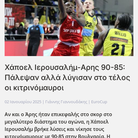
Χάποελ Ιερουσαλήμ-Αρης 90-85:
Πάλεψαν αλλά λύγισαν στο τέλος
οι κιτρινόμαυροι
02 Ιανουαρίου 2025
| Γιάννης Γιαννουδάκης |
EuroCup
Αν και ο Άρης ήταν επικεφαλής στο σκορ στο
μεγαλύτερο διάστημα του αγώνα, η Χάποελ
Ιερουσαλήμ βρήκε λύσεις και νίκησε τους
κιτρινόμαυρους με 90-85 στην Βουλγαρία. Η