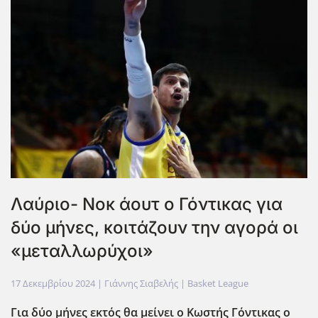
Λαύριο- Νοκ άουτ ο Γόντικας για
δύο μήνες, κοιτάζουν την αγορά οι
«μεταλλωρύχοι»
17 Δεκεμβρίου 2024
| Γιάννης Σιαβελής |
Basket League
Για δύο μήνες εκτός θα μείνει ο Κωστής Γόντικας ο