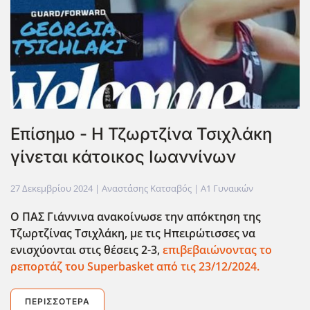
Επίσημο - Η Τζωρτζίνα Τσιχλάκη
γίνεται κάτοικος Ιωαννίνων
27 Δεκεμβρίου 2024
| Αναστάσης Κατσαβός |
Α1 Γυναικών
Ο ΠΑΣ Γιάννινα ανακοίνωσε την απόκτηση της
Τζωρτζίνας Τσιχλάκη, με τις Ηπειρώτισσες να
ενισχύονται στις θέσεις 2-3,
επιβεβαιώνοντας το
ρεπορτάζ του Superbasket από τις 23/12/2024.
ΠΕΡΙΣΣΌΤΕΡΑ