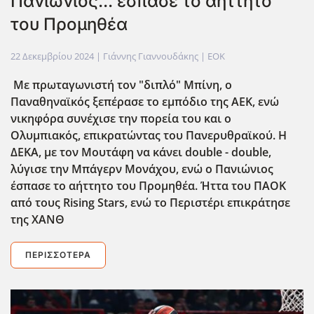
Πανιώνιος... έσπασε το αήττητο
του Προμηθέα
22 Δεκεμβρίου 2024
| Γιάννης Γιαννουδάκης |
EOK
Με πρωταγωνιστή τον "διπλό" Μπίνη, ο
Παναθηναϊκός ξεπέρασε το εμπόδιο της ΑΕΚ, ενώ
νικηφόρα συνέχισε την πορεία του και ο
Ολυμπιακός, επικρατώντας του Πανερυθραϊκού. Η
ΔΕΚΑ, με τον Μουτάφη να κάνει double - double,
λύγισε την Μπάγερν Μονάχου, ενώ ο Πανιώνιος
έσπασε το αήττητο του Προμηθέα. Ήττα του ΠΑΟΚ
από τους Rising Stars, ενώ το Περιστέρι επικράτησε
της ΧΑΝΘ
ΠΕΡΙΣΣΌΤΕΡΑ