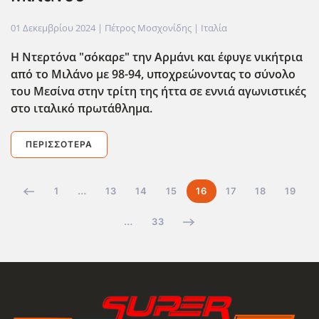
01 Δεκεμβρίου 2024
| Πέτρος Μοσχονίδης |
Ιταλία
Η Ντερτόνα "σόκαρε" την Αρμάνι και έφυγε νικήτρια
από το Μιλάνο με 98-94, υποχρεώνοντας το σύνολο
του Μεσίνα στην τρίτη της ήττα σε εννιά αγωνιστικές
στο ιταλικό πρωτάθλημα.
ΠΕΡΙΣΣΌΤΕΡΑ
1
…
13
14
15
16
17
18
19
…
33