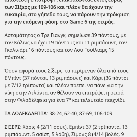
των Σίξερς με 109-106 και πλέον θα έχουν την
ευκαιρία, στο γήπεδο τους, να πάρουν την πρόκριση
για την επόμενη φάση, στο Game 6
της σειράς.
Ασταμάτητος ο Τρε Γιανγκ, σημείωσε 39 πόντους, με
τον Κόλινς να έχει 19 πόντους και 11 ριμπάουντ, τον
Γκαλινάρι 16 πόντους και τον Λου Γουίλιαμς 15
πόντους.
Όσον αφορά τους Σίξερς, τα περίμεναν όλα από τους
ΕΜπίντ (37 πόντοι, 13 ριμπάουντ) και Κάρι (36 πόντοι
με 7/12 τρίποντα) και πλέον πρέπει να πάνε για την
νίκη στην Ατλάντα, αν θέλουν να επιτρέψει η σειρά
ο
στην Φιλαδέλφεια για ένα 7
και τελευταίο παιχνίδι.
ΤΑ ΔΩΔΕΚΑΛΕΠΤΑ
: 38-24, 62-40, 87-69, 106-109
ΣΙΞΕΡΣ
: Χάρις 4 (2/11 σουτ), Εμπίντ 37 (2 τρίποντα, 13
ριμπάουντ, 5 ασίστ, 5 λάθη), Σίμονς 8 (4/14 βολές, 9