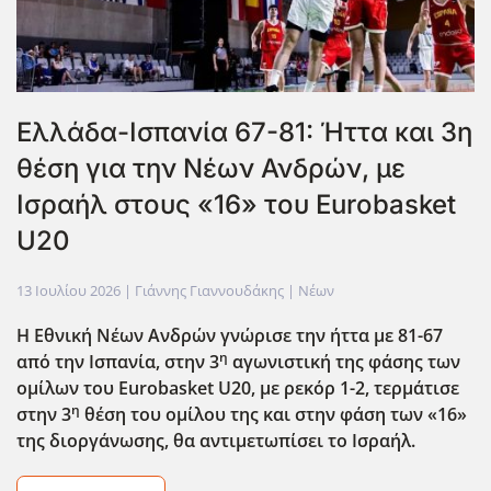
Ελλάδα-Ισπανία 67-81: Ήττα και 3η
θέση για την Νέων Ανδρών, με
Ισραήλ στους «16» του Eurobasket
U20
13 Ιουλίου 2026
| Γιάννης Γιαννουδάκης |
Νέων
Η Εθνική Νέων Ανδρών γνώρισε την ήττα με 81-67
η
από την Ισπανία, στην 3
αγωνιστική της φάσης των
ομίλων του Eurobasket
U
20, με ρεκόρ 1-2, τερμάτισε
η
στην 3
θέση του ομίλου της και στην φάση των «16»
της διοργάνωσης, θα αντιμετωπίσει το Ισραήλ.