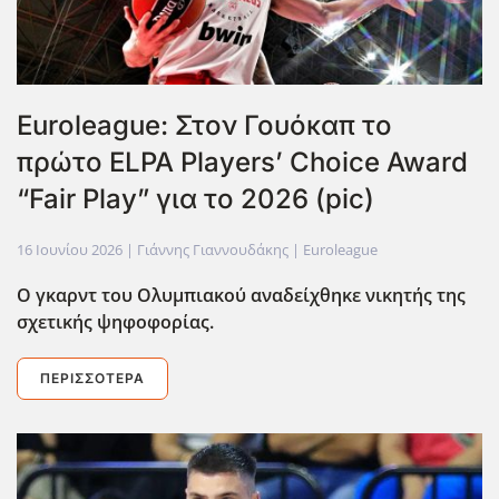
Euroleague: Στον Γουόκαπ το
πρώτο ELPA Players’ Choice Award
“Fair Play” για το 2026 (pic)
16 Ιουνίου 2026
| Γιάννης Γιαννουδάκης |
Euroleague
Ο γκαρντ του Ολυμπιακού αναδείχθηκε νικητής της
σχετικής ψηφοφορίας.
ΠΕΡΙΣΣΌΤΕΡΑ