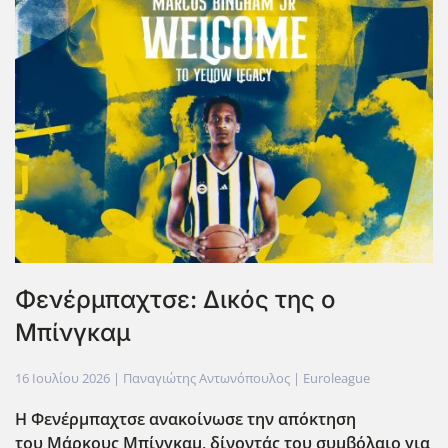
Φενέρμπαχτσε: Δικός της ο
Μπίνγκαμ
16 Ιουλίου 2026
| Παναγιώτης Αντωνόπουλος |
Euroleague
Η Φενέρμπαχτσε ανακοίνωσε την απόκτηση
του Μάρκους Μπίνγκαμ, δίνοντάς του συμβόλαιο για