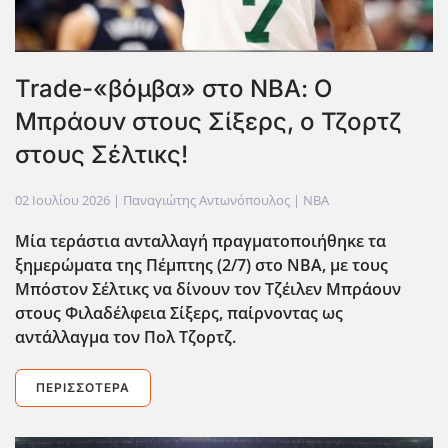
Trade-«βόμβα» στο ΝΒΑ: Ο
Μπράουν στους Σίξερς, ο Τζορτζ
στους Σέλτικς!
02 Ιουλίου 2026
| Παναγιώτης Αντωνόπουλος |
NBA
Μία τεράστια ανταλλαγή πραγματοποιήθηκε τα
ξημερώματα της Πέμπτης (2/7) στο ΝΒΑ, με τους
Μπόστον Σέλτικς να δίνουν τον Τζέιλεν Μπράουν
στους Φιλαδέλφεια Σίξερς, παίρνοντας ως
αντάλλαγμα τον Πολ Τζορτζ.
ΠΕΡΙΣΣΌΤΕΡΑ