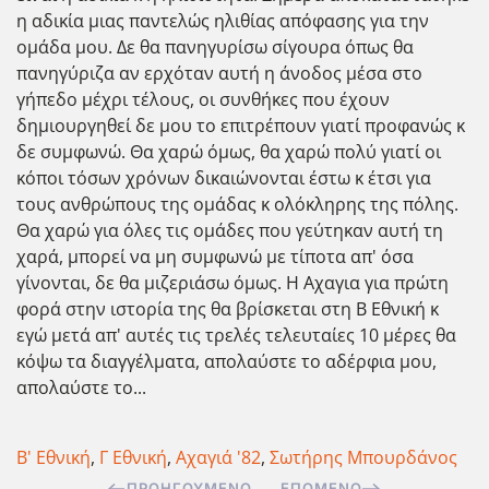
η αδικία μιας παντελώς ηλιθίας απόφασης για την
ομάδα μου. Δε θα πανηγυρίσω σίγουρα όπως θα
πανηγύριζα αν ερχόταν αυτή η άνοδος μέσα στο
γήπεδο μέχρι τέλους, οι συνθήκες που έχουν
δημιουργηθεί δε μου το επιτρέπουν γιατί προφανώς κ
δε συμφωνώ. Θα χαρώ όμως, θα χαρώ πολύ γιατί οι
κόποι τόσων χρόνων δικαιώνονται έστω κ έτσι για
τους ανθρώπους της ομάδας κ ολόκληρης της πόλης.
Θα χαρώ για όλες τις ομάδες που γεύτηκαν αυτή τη
χαρά, μπορεί να μη συμφωνώ με τίποτα απ' όσα
γίνονται, δε θα μιζεριάσω όμως. Η Αχαγια για πρώτη
φορά στην ιστορία της θα βρίσκεται στη Β Εθνική κ
εγώ μετά απ' αυτές τις τρελές τελευταίες 10 μέρες θα
κόψω τα διαγγέλματα, απολαύστε το αδέρφια μου,
απολαύστε το...
Β' Εθνική
,
Γ Εθνική
,
Αχαγιά '82
,
Σωτήρης Μπουρδάνος
ΠΡΟΗΓΟΎΜΕΝΟ
ΕΠΌΜΕΝΟ