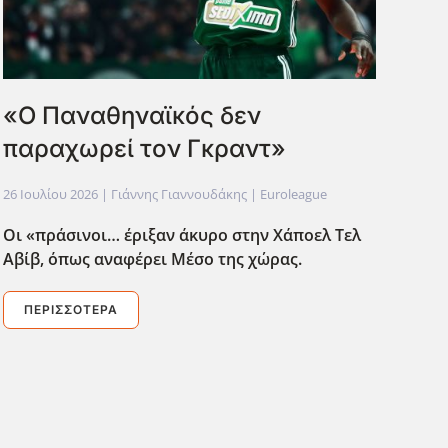
«Ο Παναθηναϊκός δεν
παραχωρεί τον Γκραντ»
26 Ιουλίου 2026
| Γιάννης Γιαννουδάκης |
Euroleague
Οι «πράσινοι… έριξαν άκυρο στην Χάποελ Τελ
Αβίβ, όπως αναφέρει Μέσο της χώρας.
ΠΕΡΙΣΣΌΤΕΡΑ