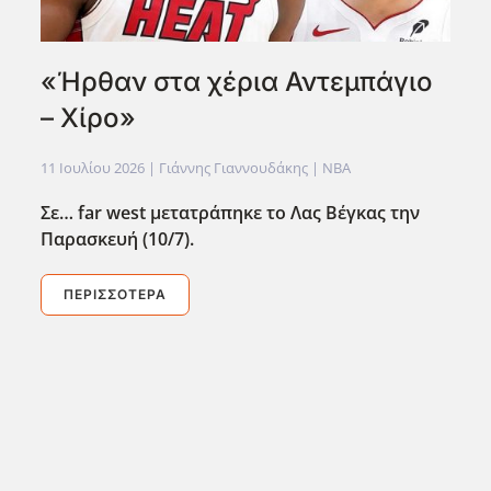
«Ήρθαν στα χέρια Αντεμπάγιο
– Χίρο»
11 Ιουλίου 2026
| Γιάννης Γιαννουδάκης |
NBA
Σε… far
west
μετατράπηκε το Λας Βέγκας την
Παρασκευή (10/7).
ΠΕΡΙΣΣΌΤΕΡΑ