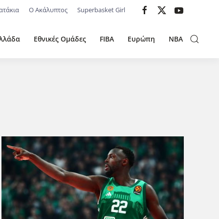
ατάκια
Ο Ακάλυπτος
Superbasket Girl
λλάδα
Εθνικές Ομάδες
FIBA
Ευρώπη
NBA