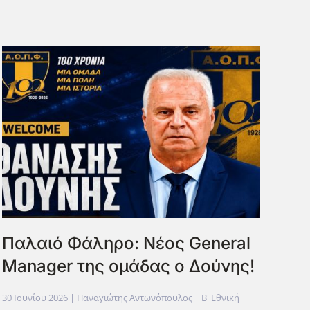
Παλαιό Φάληρο: Νέος General
Manager της ομάδας ο Δούνης!
30 Ιουνίου 2026
| Παναγιώτης Αντωνόπουλος |
Β' Εθνική