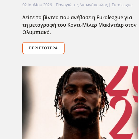
02 Ιουλίου 2026
| Παναγιώτης Αντωνόπουλος |
Euroleague
Δείτε το βίντεο που ανέβασε η Euroleague για
τη μεταγραφή του Κόντι-Μίλερ ΜακΙντάιρ στον
Ολυμπιακό.
ΠΕΡΙΣΣΌΤΕΡΑ