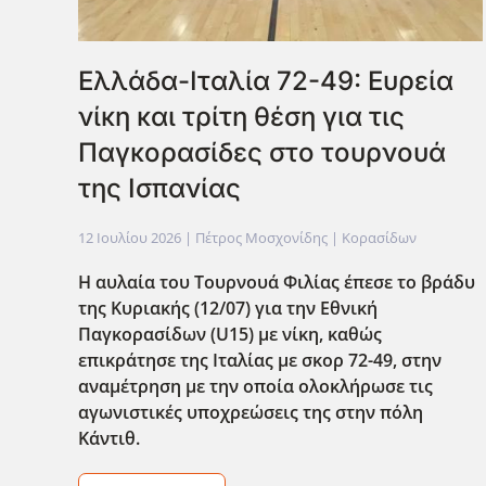
Ελλάδα-Ιταλία 72-49: Ευρεία
νίκη και τρίτη θέση για τις
Παγκορασίδες στο τουρνουά
της Ισπανίας
12 Ιουλίου 2026
| Πέτρος Μοσχονίδης |
Κορασίδων
Η αυλαία του Τουρνουά Φιλίας έπεσε το βράδυ
της Κυριακής (12/07) για την Εθνική
Παγκορασίδων (U15) με νίκη, καθώς
επικράτησε της Ιταλίας με σκορ 72-49, στην
αναμέτρηση με την οποία ολοκλήρωσε τις
αγωνιστικές υποχρεώσεις της στην πόλη
Κάντιθ.