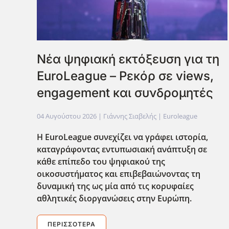
Νέα ψηφιακή εκτόξευση για τη
EuroLeague – Ρεκόρ σε views,
engagement και συνδρομητές
04 Αυγούστου 2026
| Γιάννης Σιαβελής |
Euroleague
Η EuroLeague συνεχίζει να γράφει ιστορία,
καταγράφοντας εντυπωσιακή ανάπτυξη σε
κάθε επίπεδο του ψηφιακού της
οικοσυστήματος και επιβεβαιώνοντας τη
δυναμική της ως μία από τις κορυφαίες
αθλητικές διοργανώσεις στην Ευρώπη.
ΠΕΡΙΣΣΌΤΕΡΑ