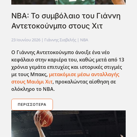
NBA: Το συμβόλαιο του Γιάννη
Αντετοκούνμπο στους Χιτ
23 Ιουνίου 2026
| Γιάννης Σιαβελής |
NBA
Ο Γιάννης Αντετοκούνμπο άνοιξε ένα νέο
κεφάλαιο στην καριέρα του, καθώς μετά από 13
χρόνια γεμάτα επιτυχίες και ιστορικές στιγμές
με τους Mπακς,
μετακόμισε μέσω ανταλλαγής
στους Μαιάμι Χιτ
, προκαλώντας αίσθηση σε
ολόκληρο το NBA.
ΠΕΡΙΣΣΌΤΕΡΑ