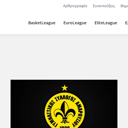
Αρθρογραφία
Συνεντεύξεις
Βημ
BasketLeague
EuroLeague
EliteLeague
Ε