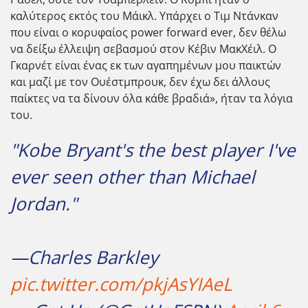
καλύτερος εκτός του Μάικλ. Υπάρχει ο Τιμ Ντάνκαν
που είναι ο κορυφαίος power forward ever, δεν θέλω
να δείξω έλλειψη σεβασμού στον Κέβιν ΜακΧέιλ. Ο
Γκαρνέτ είναι ένας εκ των αγαπημένων μου παικτών
και μαζί με τον Ουέστμπρουκ, δεν έχω δει άλλους
παίκτες να τα δίνουν όλα κάθε βραδιά», ήταν τα λόγια
του.
"Kobe Bryant's the best player I've
ever seen other than Michael
Jordan."
—Charles Barkley
pic.twitter.com/pkjAsYIAeL