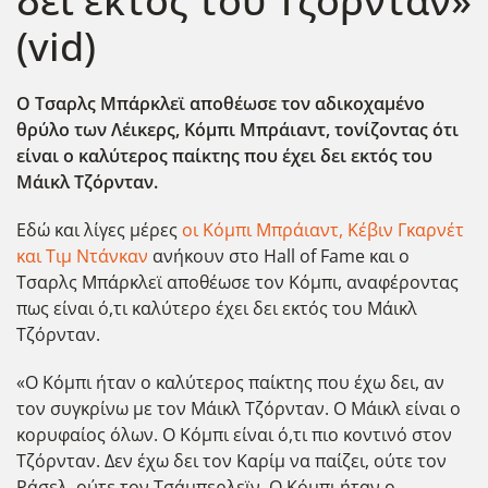
δει εκτός του Τζόρνταν»
(vid)
Ο Τσαρλς Μπάρκλεϊ αποθέωσε τον αδικοχαμένο
θρύλο των Λέικερς, Κόμπι Μπράιαντ, τονίζοντας ότι
είναι ο καλύτερος παίκτης που έχει δει εκτός του
Μάικλ Τζόρνταν.
Εδώ και λίγες μέρες
οι Κόμπι Μπράιαντ, Κέβιν Γκαρνέτ
και Τιμ Ντάνκαν
ανήκουν στο Hall of Fame και ο
Τσαρλς Μπάρκλεϊ αποθέωσε τον Κόμπι, αναφέροντας
πως είναι ό,τι καλύτερο έχει δει εκτός του Μάικλ
Τζόρνταν.
«O Kόμπι ήταν ο καλύτερος παίκτης που έχω δει, αν
τον συγκρίνω με τον Μάικλ Τζόρνταν. Ο Μάικλ είναι ο
κορυφαίος όλων. Ο Κόμπι είναι ό,τι πιο κοντινό στον
Τζόρνταν. Δεν έχω δει τον Καρίμ να παίζει, ούτε τον
Ράσελ, ούτε τον Τσάμπερλεϊν. Ο Κόμπι ήταν ο