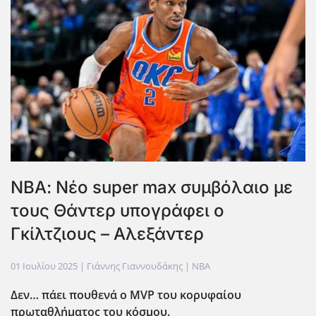
ΝΒΑ: Νέο super max συμβόλαιο με
τους Θάντερ υπογράφει ο
Γκίλτζιους – Αλεξάντερ
01 Ιουλίου 2025
| Γιάννης Γιαννουδάκης |
NBA
Δεν… πάει πουθενά ο MVP
του κορυφαίου
πρωταθλήματος του κόσμου.