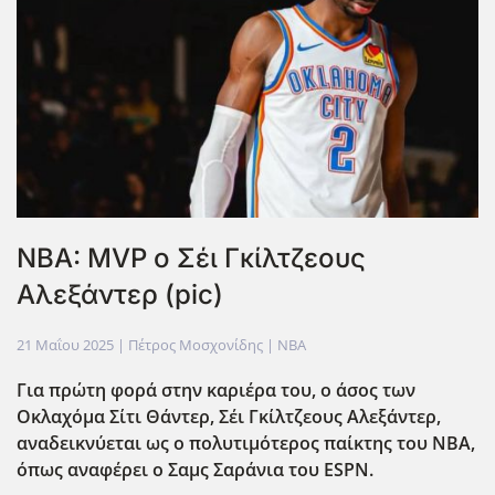
NBA: MVP ο Σέι Γκίλτζεους
Αλεξάντερ (pic)
21 Μαΐου 2025
| Πέτρος Μοσχονίδης |
NBA
Για πρώτη φορά στην καριέρα του, ο άσος των
Οκλαχόμα Σίτι Θάντερ, Σέι Γκίλτζεους Αλεξάντερ,
αναδεικνύεται ως ο πολυτιμότερος παίκτης του ΝΒΑ,
όπως αναφέρει ο Σαμς Σαράνια του ESPN.