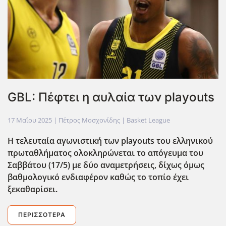
GBL: Πέφτει η αυλαία των playouts
17 Μαΐου 2025
| Πέτρος Μοσχονίδης |
Basket League
Η τελευταία αγωνιστική των playouts του ελληνικού
πρωταθλήματος ολοκληρώνεται το απόγευμα του
Σαββάτου (17/5) με δύο αναμετρήσεις, δίχως όμως
βαθμολογικό ενδιαφέρον καθώς το τοπίο έχει
ξεκαθαρίσει.
ΠΕΡΙΣΣΌΤΕΡΑ