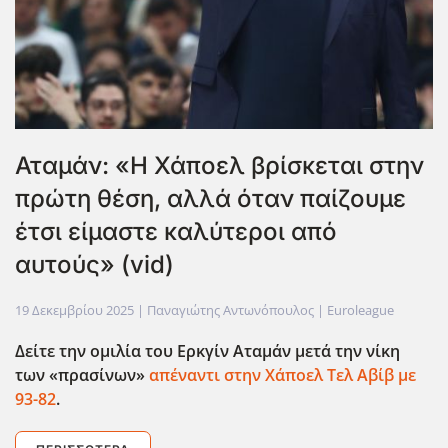
Αταμάν: «Η Χάποελ βρίσκεται στην
πρώτη θέση, αλλά όταν παίζουμε
έτσι είμαστε καλύτεροι από
αυτούς» (vid)
19 Δεκεμβρίου 2025
| Παναγιώτης Αντωνόπουλος |
Euroleague
Δείτε την ομιλία του Ερκγίν Αταμάν μετά την νίκη
των «πρασίνων»
απέναντι στην Χάποελ Τελ Αβίβ με
93-82
.