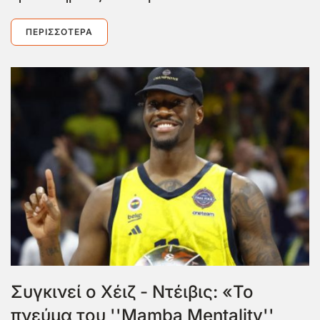
ΠΕΡΙΣΣΌΤΕΡΑ
Συγκινεί ο Χέιζ - Ντέιβις: «Το
πνεύμα του ''Mamba Mentality''