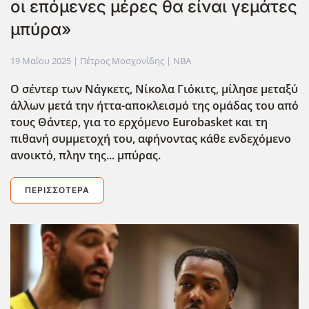
οι επόμενες μέρες θα είναι γεμάτες
μπύρα»
19 Μαΐου 2025
| Πέτρος Μοσχονίδης |
NBA
Ο σέντερ των Νάγκετς, Νίκολα Γιόκιτς, μίλησε μεταξύ
άλλων μετά την ήττα-αποκλεισμό της ομάδας του από
τους Θάντερ, για το ερχόμενο Eurobasket και τη
πιθανή συμμετοχή του, αφήνοντας κάθε ενδεχόμενο
ανοικτό, πλην της... μπύρας.
ΠΕΡΙΣΣΌΤΕΡΑ