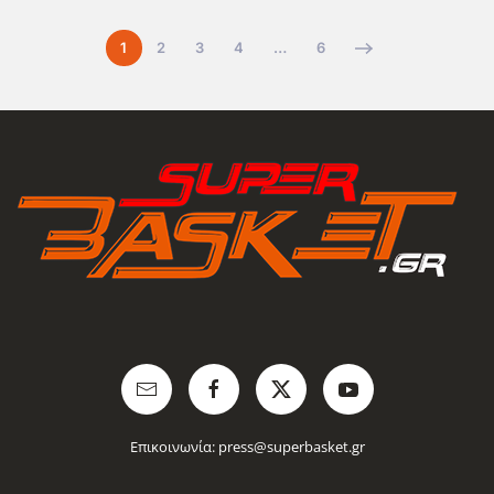
1
2
3
4
…
6
Επικοινωνία:
press@superbasket.gr