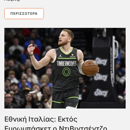
ΠΕΡΙΣΣΌΤΕΡΑ
Εθνική Ιταλίας: Εκτός
Ευρωμπάσκετ ο ΝτιΒιντσέντζο,