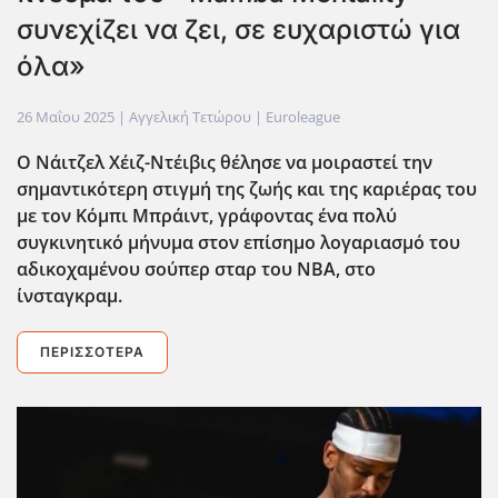
συνεχίζει να ζει, σε ευχαριστώ για
όλα»
26 Μαΐου 2025
| Αγγελική Τετώρου |
Euroleague
Ο Νάιτζελ Χέιζ-Ντέιβις θέλησε να μοιραστεί την
σημαντικότερη στιγμή της ζωής και της καριέρας του
με τον Κόμπι Μπράιντ, γράφοντας ένα πολύ
συγκινητικό μήνυμα στον επίσημο λογαριασμό του
αδικοχαμένου σούπερ σταρ του ΝΒΑ,
στο
ίνσταγκραμ
.
ΠΕΡΙΣΣΌΤΕΡΑ