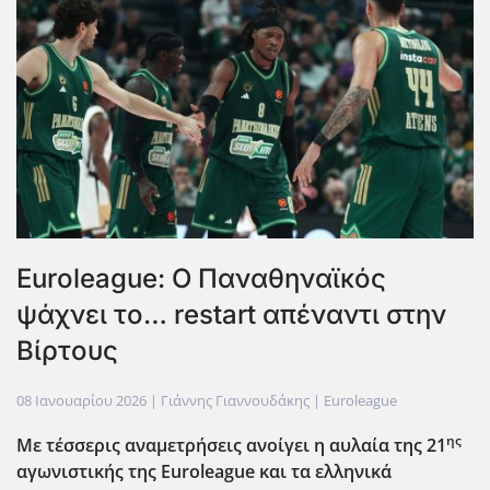
Euroleague: Ο Παναθηναϊκός
ψάχνει το… restart απέναντι στην
Βίρτους
08 Ιανουαρίου 2026
| Γιάννης Γιαννουδάκης |
Euroleague
ης
Με τέσσερις αναμετρήσεις ανοίγει η αυλαία της 21
αγωνιστικής της Euroleague
και τα ελληνικά