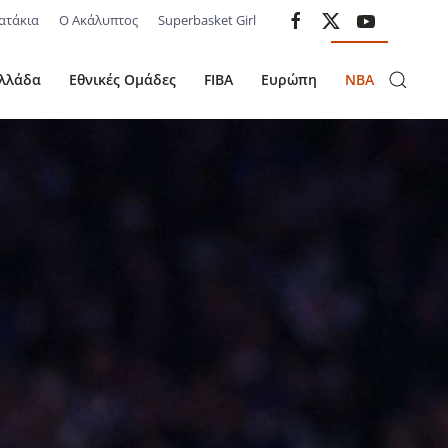
ατάκια
Ο Ακάλυπτος
Superbasket Girl
λλάδα
Εθνικές Ομάδες
FIBA
Ευρώπη
NBA