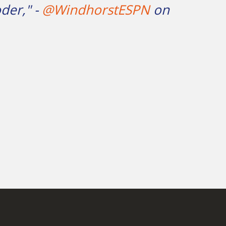
der," -
@WindhorstESPN
on