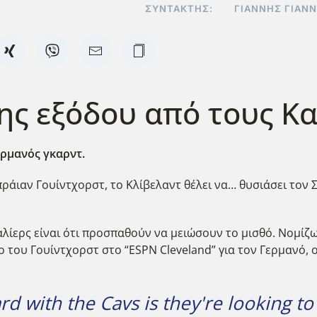
ΣΥΝΤΆΚΤΗΣ:
ΓΙΆΝΝΗΣ ΓΙΑΝ
ης εξόδου από τους Κα
ερμανός γκαρντ.
άιαν Γουίντχορστ, το Κλίβελαντ θέλει να… θυσιάσει τον Σ
αλίερς είναι ότι προσπαθούν να μειώσουν το μισθό. Νομίζ
ο του Γουίντχορστ στο “ESPN Cleveland” για τον Γερμανό, 
rd with the Cavs is they're looking to