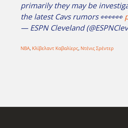
primarily they may be investig
the latest Cavs rumors 👀👀👀
— ESPN Cleveland (@ESPNClev
ΝΒΑ
,
Κλίβελαντ Καβαλίερς
,
Ντένις Σρέντερ