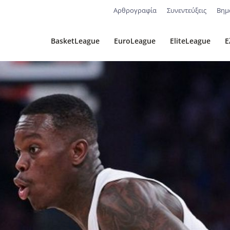
Αρθρογραφία
Συνεντεύξεις
Βημ
BasketLeague
EuroLeague
EliteLeague
Ε