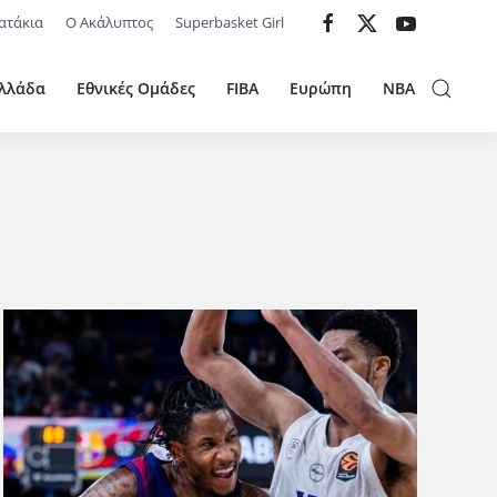
ατάκια
Ο Ακάλυπτος
Superbasket Girl
λλάδα
Εθνικές Ομάδες
FIBA
Ευρώπη
NBA