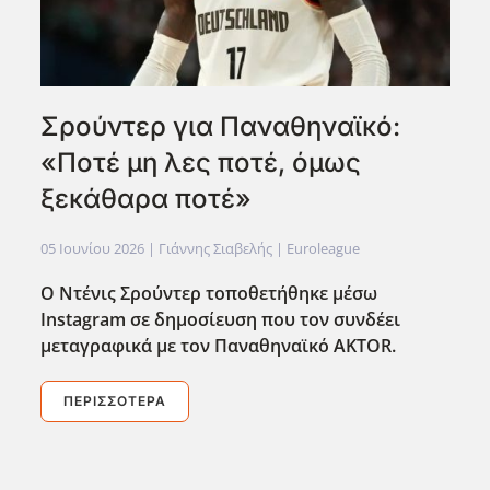
Σρούντερ για Παναθηναϊκό:
«Ποτέ μη λες ποτέ, όμως
ξεκάθαρα ποτέ»
05 Ιουνίου 2026
| Γιάννης Σιαβελής |
Euroleague
Ο Ντένις Σρούντερ τοποθετήθηκε μέσω
Instagram σε δημοσίευση που τον συνδέει
μεταγραφικά με τον Παναθηναϊκό AKTOR.
ΠΕΡΙΣΣΌΤΕΡΑ