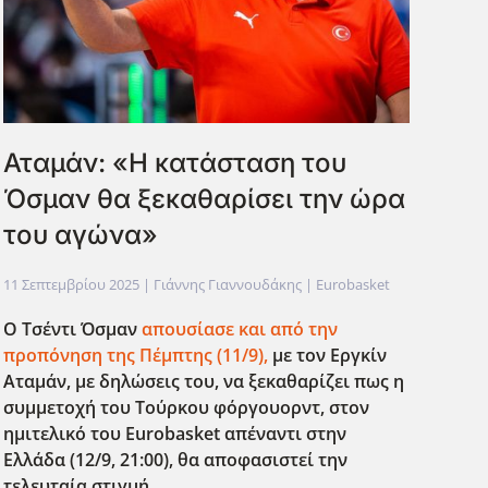
Αταμάν: «Η κατάσταση του
Όσμαν θα ξεκαθαρίσει την ώρα
του αγώνα»
11 Σεπτεμβρίου 2025
| Γιάννης Γιαννουδάκης |
Eurobasket
Ο Τσέντι Όσμαν
απουσίασε και από την
προπόνηση της Πέμπτης (11/9),
με τον Εργκίν
Αταμάν, με δηλώσεις του, να ξεκαθαρίζει πως η
συμμετοχή του Τούρκου φόργουορντ, στον
ημιτελικό του
Eurobasket
απέναντι στην
Ελλάδα (12/9, 21:00), θα αποφασιστεί την
τελευταία στιγμή.