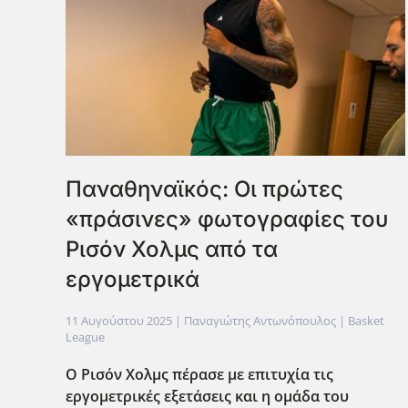
Παναθηναϊκός: Οι πρώτες
«πράσινες» φωτογραφίες του
Ρισόν Χολμς από τα
εργομετρικά
11 Αυγούστου 2025
| Παναγιώτης Αντωνόπουλος |
Basket
League
Ο Ρισόν Χολμς πέρασε με επιτυχία τις
εργομετρικές εξετάσεις και η ομάδα του