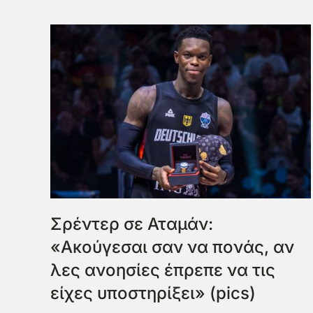
Σρέντερ σε Αταμάν:
«Ακούγεσαι σαν να πονάς, αν
λες ανοησίες έπρεπε να τις
είχες υποστηρίξει» (pics)