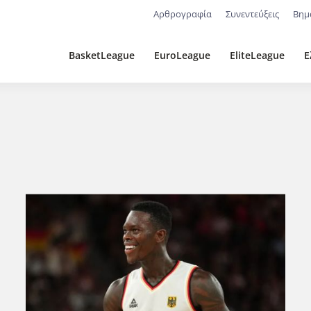
Αρθρογραφία
Συνεντεύξεις
Βημ
BasketLeague
EuroLeague
EliteLeague
Ε