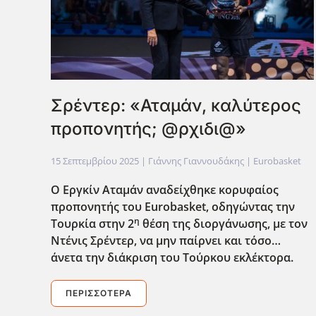
Σρέντερ: «Αταμάν, καλύτερος
προπονητής; @ρχιδι@»
15 Σεπτεμβρίου 2025
| Γιάννης Γιαννουδάκης |
Eurobasket
Ο Εργκίν Αταμάν αναδείχθηκε κορυφαίος
προπονητής του Eurobasket
, οδηγώντας την
η
Τουρκία στην 2
θέση της διοργάνωσης, με τον
Ντένις Σρέντερ, να μην παίρνει και τόσο…
άνετα την διάκριση του Τούρκου εκλέκτορα.
ΠΕΡΙΣΣΌΤΕΡΑ