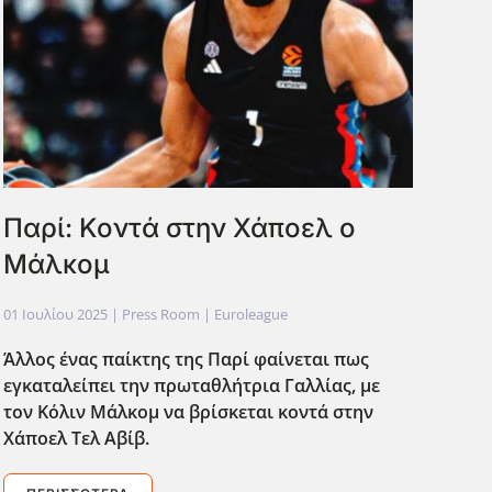
Παρί: Κοντά στην Χάποελ ο
Μάλκομ
01 Ιουλίου 2025
| Press Room |
Euroleague
Άλλος ένας παίκτης της Παρί φαίνεται πως
εγκαταλείπει την πρωταθλήτρια Γαλλίας, με
τον Κόλιν Μάλκομ να βρίσκεται κοντά στην
Χάποελ Τελ Αβίβ.