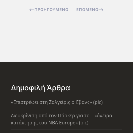
ΠΡΟΗΓΟΎΜΕΝΟ
ΕΠΌΜΕΝΟ
Δημοφιλή Άρθρα
«Επιστρέφει στη Ζαλγκίρις ο Έβανς» (pic)
Διευκρίνιση από τον Πάρκερ για το... «όνειρο
κατάκτησης του ΝΒΑ Europe» (pic)