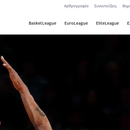
Αρθρογραφία
Συνεντεύξεις
Βημ
BasketLeague
EuroLeague
EliteLeague
Ε