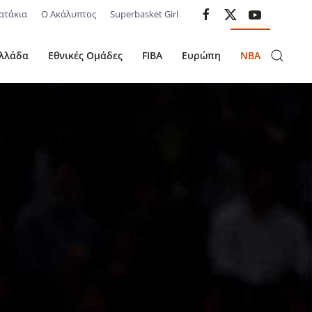
ατάκια
Ο Ακάλυπτος
Superbasket Girl
λλάδα
Εθνικές Ομάδες
FIBA
Ευρώπη
NBA