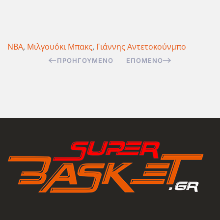
ΝΒΑ
,
Μιλγουόκι Μπακς
,
Γιάννης Αντετοκούνμπο
ΠΡΟΗΓΟΎΜΕΝΟ
ΕΠΌΜΕΝΟ