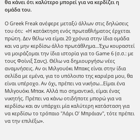
θα κάνει ότι καλύτερο μπορεί για να κερδίζει η
ομάδα του.
O Greek Freak ανέφερε μεταξύ άλλων στις δηλώσεις
του ότι: «Η κατάκτηση ενός πρωταθλήματος έρχεται
πρώτη. Δεν θέλω να είμαι 20 χρόνια στην ίδια ομάδα
και να μην κερδίσω άλλο πρωτάθλημα...Έχω κουραστεί
να μοιράζομαι την ίδια ιστορία για το Game 6 (σ.σ.: με
τους Φοίνιξ Σανς). Θέλω να δημιουργήσω νέες
αναμνήσεις. Αν οι Μιλγουόκι Μπακς είναι στην ίδια
σελίδα με εμένα, για το υπόλοιπο της καριέρα μου, θα
είναι υπέροχο. Αν όχι, πρέπει να νικήσω...Είμαι ένα
Μιλγουόκι Μπακ. Αλλά πιο σημαντικό, είμαι ένας
νικητής. Πρέπει να κάνω οτιδήποτε μπορώ για να
κερδίσω και αν υπάρχει μία καλύτερη κατάσταση για
να κερδίσω το τρόπαιο "Λάρι Ο' Μπράιαν", τότε πρέπει
να την επιλέξω
».