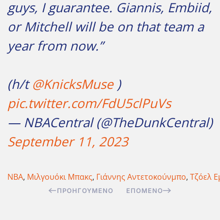
guys, I guarantee. Giannis, Embiid,
or Mitchell will be on that team a
year from now.”
(h/t
@KnicksMuse
)
pic.twitter.com/FdU5clPuVs
— NBACentral (@TheDunkCentral)
September 11, 2023
ΝΒΑ
,
Μιλγουόκι Μπακς
,
Γιάννης Αντετοκούνμπο
,
Τζόελ Ε
ΠΡΟΗΓΟΎΜΕΝΟ
ΕΠΌΜΕΝΟ