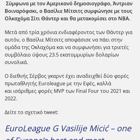
Σύμφωνα με τον Αμερικανό δημοσιογράφο, Άντριαν
Βοιναρόφσκι, ο Βασίλιε Μίτσιτς συμφώνησε με τους
Ολκαχόμα Σίτι Θάντερ και θα μετακομίσει στο NBA.
Μετά από τρία χρόνια ενδιαφέροντος των Θάντερ για
αυτόν, ο Βασίλιε Μίτσιτς αποφάσισε να πάει στην
ομάδα της Οκλαχόμα και να συμφωνήσει για τριετές
συμβόλαιο ύψους
23.5 εκατομμυρίων δολαρίων
συνολικά.
Ο διεθνής Σέρβος γκαρντ έχει αναδειχθεί δύο φορές
πρωταθλητής Euroleague με την Εφές, καλλά
και
ισάριθμες φορές MVP των Final Four του 2021 και
2022.
Δείτε το σχετικό tweet:
EuroLeague G Vasilije Micić – one