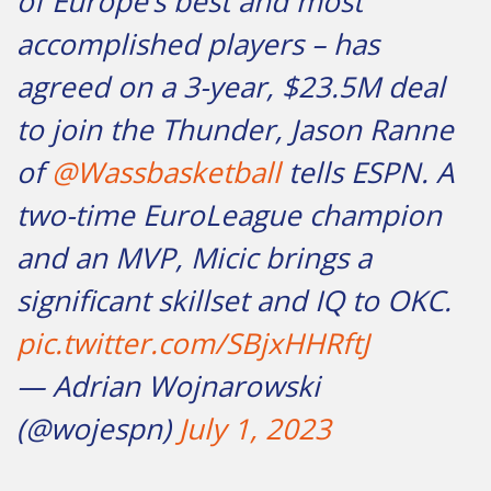
of Europe’s best and most
accomplished players – has
agreed on a 3-year, $23.5M deal
to join the Thunder, Jason Ranne
of
@Wassbasketball
tells ESPN. A
two-time EuroLeague champion
and an MVP, Micic brings a
significant skillset and IQ to OKC.
pic.twitter.com/SBjxHHRftJ
— Adrian Wojnarowski
(@wojespn)
July 1, 2023