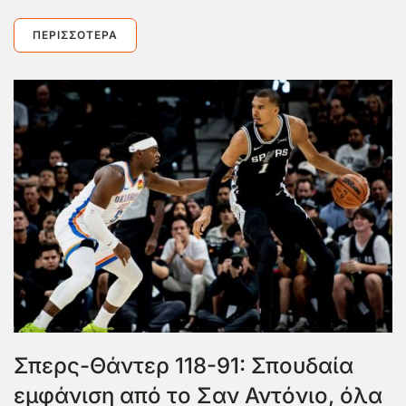
ΠΕΡΙΣΣΌΤΕΡΑ
Σπερς-Θάντερ 118-91: Σπουδαία
εμφάνιση από το Σαν Αντόνιο, όλα