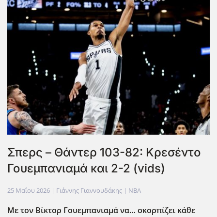
Σπερς – Θάντερ 103-82: Κρεσέντο
Γουεμπανιαμά και 2-2 (vids)
25 Μαΐου 2026
| Γιάννης Γιαννουδάκης |
NBA
Με τον Βίκτορ Γουεμπανιαμά να… σκορπίζει κάθε