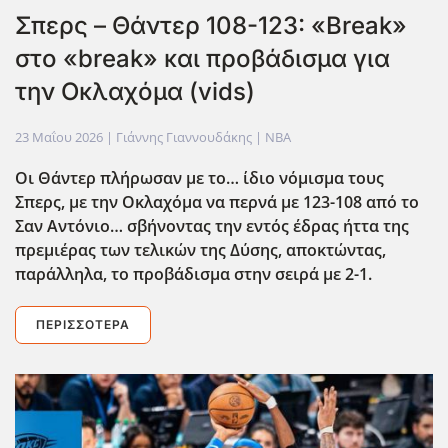
Σπερς – Θάντερ 108-123: «Break»
στο «break» και προβάδισμα για
την Οκλαχόμα (vids)
23 Μαΐου 2026
| Γιάννης Γιαννουδάκης |
NBA
Οι Θάντερ πλήρωσαν με το… ίδιο νόμισμα τους
Σπερς, με την Οκλαχόμα να περνά με 123-108 από το
Σαν Αντόνιο… σβήνοντας την εντός έδρας ήττα της
πρεμιέρας των τελικών της Δύσης, αποκτώντας,
παράλληλα, το προβάδισμα στην σειρά με 2-1.
ΠΕΡΙΣΣΌΤΕΡΑ