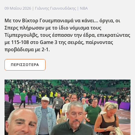
09 Μαΐου 2026
| Γιάννης Γιαννουδάκης |
NBA
Με τον Βίκτορ Γουεμπανιαμά να κάνει… όργια, οι
Σπερς πλήρωσαν με το ίδιο νόμισμα τους
Τίμπεργουλβς, τους έσπασαν την έδρα, επικρατώντας
με 115-108 στο Game
3 της σειράς, παίρνοντας
προβάδισμα με 2-1.
ΠΕΡΙΣΣΌΤΕΡΑ