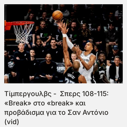
Τίμπεργουλβς - Σπερς 108-115:
«Break» στο «break» και
προβάδισμα για το Σαν Αντόνιο
(vid)