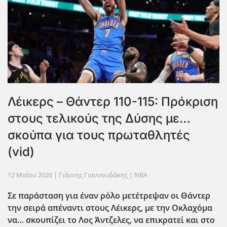
Λέικερς – Θάντερ 110-115: Πρόκριση
στους τελικούς της Δύσης με…
σκούπα για τους πρωταθλητές
(vid)
12 Μαΐου 2026
| Γιάννης Γιαννουδάκης |
NBA
Σε παράσταση για έναν ρόλο μετέτρεψαν οι Θάντερ
την σειρά απέναντι στους Λέικερς, με την Οκλαχόμα
να… σκουπίζει το Λος Άντζελες, να επικρατεί και στο