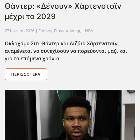
Θάντερ: «Δένουν» Χάρτενσταϊν
μέχρι το 2029
27 Ιουνίου 2026
| Γιάννης Γιαννουδάκης |
NBA
Οκλαχόμα Σϊτι Θάντερ και Αϊζάια Χάρτενσταϊν,
αναμένεται να συνεχίσουν να πορεύονται μαζί και
για τα επόμενα χρόνια.
ΠΕΡΙΣΣΌΤΕΡΑ