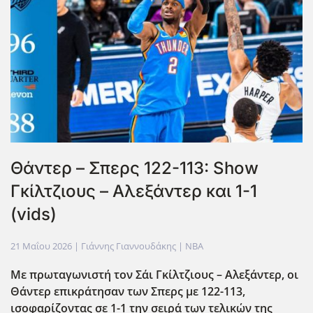
Θάντερ – Σπερς 122-113: Show
Γκίλτζιους – Αλεξάντερ και 1-1
(vids)
21 Μαΐου 2026
| Γιάννης Γιαννουδάκης |
NBA
Με πρωταγωνιστή τον Σάι Γκίλτζιους – Αλεξάντερ, οι
Θάντερ επικράτησαν των Σπερς με 122-113,
ισοφαρίζοντας σε 1-1 την σειρά των τελικών της