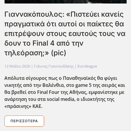
Γιαννακόπουλος: «Πιστεύει κανείς
πραγματικά ότι αυτοί οι παίκτες θα
επιτρέψουν στους εαυτούς τους να
δουν το Final 4 από την
τηλεόραση;» (pic)
12 Μαΐου 2026
| Γιάννης Γιαννουδάκης |
Euroleague
Απόλυτα σίγουρος πως ο Παναθηναϊκός θα φύγει
νικητής από την Βαλένθια, στο game
5 της σειράς και
θα βρεθεί στο Final
Four
της Αθήνας, εμφανίστηκε με
ανάρτηση του στα social
media
, ο ιδιοκτήτης της
«πράσινης» ΚΑΕ.
ΠΕΡΙΣΣΌΤΕΡΑ