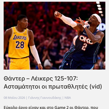
Θάντερ – Λέικερς 125-107:
Ασταμάτητοι οι πρωταθλητές (vid)
08 Μαΐου 2026
| Γιάννης Γιαννουδάκης |
NBA
Εύκολο έργο είχαν και στο Game
2 οι Θάντερ, που