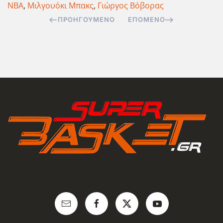
NBA
,
Μιλγουόκι Μπακς
,
Γιώργος Βόβορας
ΠΡΟΗΓΟΎΜΕΝΟ
ΕΠΌΜΕΝΟ