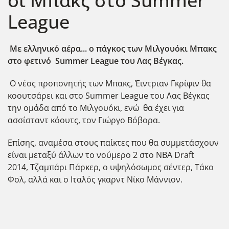
οι Μπακς στο Summer
League
Με ελληνικό αέρα... ο πάγκος των Μιλγουόκι Μπακς
στο φετινό Summer League του Λας Βέγκας.
Ο νέος προπονητής των Μπακς,
Έιντριαν Γκρίφιν θα
κοουτσάρει και στο Summer League του Λας Βέγκας
την ομάδα από το Μιλγουόκι, ενώ θα έχει για
ασσίσταντ κόουτς, τον Γιώργο Βόβορα.
Επίσης, αναμέσα στους παίκτες που θα συμμετάσχουν
είναι μεταξύ άλλων το
νούμερο 2 στο NBA Draft
2014,
Τζαμπάρι Πάρκερ, ο υψηλόσωμος σέντερ, Τάκο
Φολ, αλλά και
ο Ιταλός γκαρντ Νίκο Μάννιον.