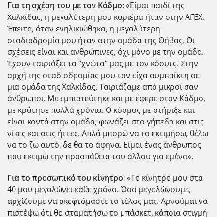
Για τη σχέση του με τον Κάδμο:
«Είμαι παιδί της
Χαλκίδας, η μεγαλύτερη μου καριέρα ήταν στην ΑΓΕΧ.
Έπειτα, όταν ενηλικιώθηκα, η μεγαλύτερη
σταδιοδρομία μου ήταν στην ομάδα της Θήβας. Οι
σχέσεις είναι και ανθρώπινες, όχι μόνο με την ομάδα.
Έχουν ταιριάξει τα “χνώτα” μας με τον κόουτς. Στην
αρχή της σταδιοδρομίας μου τον είχα συμπαίκτη σε
μια ομάδα της Χαλκίδας. Ταιριάζαμε από μικροί σαν
άνθρωποι. Με εμπιστεύτηκε και με έφερε στον Κάδμο,
με κράτησε πολλά χρόνια. Ο κόσμος με στήριξε και
είναι κοντά στην ομάδα, φωνάζει στο γήπεδο και στις
νίκες και στις ήττες. Απλά μπορώ να το εκτιμήσω, θέλω
να το ζω αυτό, δε θα το άφηνα. Είμαι ένας άνθρωπος
που εκτιμώ την προσπάθεια του άλλου για εμένα».
Για το προσωπικό του κίνητρο:
«Το κίνητρο μου στα
40 μου μεγαλώνει κάθε χρόνο. Όσο μεγαλώνουμε,
αρχίζουμε να σκεφτόμαστε το τέλος μας. Αρνούμαι να
πιστέψω ότι θα σταματήσω το μπάσκετ, κάποια στιγμή