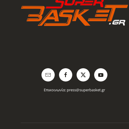
Επικοινωνία:
press@superbasket.gr