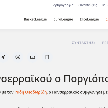
Αρθρογραφία
Συνεντεύξεις
Βημ
BasketLeague
EuroLeague
EliteLeague
Ε
ΣΥΝΤΆΚΤΗΣ:
PR
ανσερραϊκού ο Ποργιόπ
υ με τον
Ραδή Θεοδωρίδη
, ο Πανσερραϊκός συμφώνησε με 