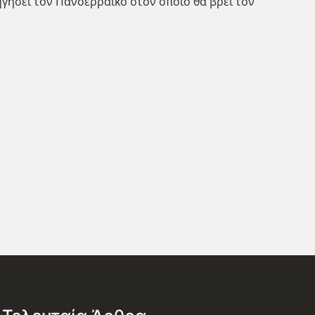
ηγήσει τον Πανσερραϊκό στον οποίο θα βρει τον