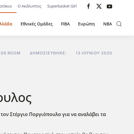
ατάκια
Ο Ακάλυπτος
Superbasket Girl
λλάδα
Εθνικές Ομάδες
FIBA
Ευρώπη
NBA
ESS ROOM
ΔΗΜΟΣΙΕΎΘΗΚΕ:
13 ΙΟΥΝΊΟΥ 2020
ουλος
τον Στέργιο Ποργιόπουλο για να αναλάβει τα