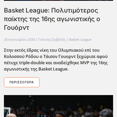
Basket League: Πολυτιμότερος
παίκτης της 16ης αγωνιστικής ο
Γουόρντ
26 Ιανουαρίου 2026
| Γιάννης Σιαβελής |
Basket League
Στην εκτός έδρας νίκη του Ολυμπιακού επί του
Κολοσσού Ρόδου ο Τάισον Γουορντ ξεχώρισε αφού
πέτυχε triple-double και αναδείχθηκε MVP της 16ης
αγωνιστικής της Basket League.
ΠΕΡΙΣΣΌΤΕΡΑ