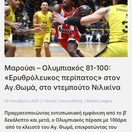
Μαρούσι – Ολυμπιακός 81-100:
«Ερυθρόλευκος περίπατος» στον
Αγ.Θωμά, στο ντεμπούτο Νιλικίνα
05 Οκτωβρίου 2025
| Γιάννης Γιαννουδάκης |
Basket League
Πραγματοποιώντας εντυπωσιακή εμφάνιση από το β’
δεκάλεπτο και μετά, ο Ολυμπιακός πέρασε με 100άρα
από το κλειστό του Αγ. Θωμά, επικρατώντας του