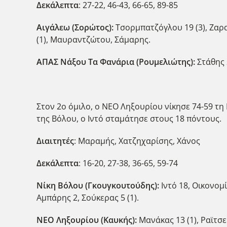
Δεκάλεπτα
: 27-22, 46-43, 66-65, 89-85
Αιγάλεω (Σορώτος):
Τσορμπατζόγλου 19 (3), Ζαραϊ
(1), Μαυραντζώτου, Σάμαρης.
ΑΠΑΣ Νάξου Τα Φανάρια (Ρουμελιώτης):
Στάθης 2
Στον 2ο όμιλο, ο ΝΕΟ Ληξουρίου νίκησε 74-59 τη
της Βόλου, ο Ιντό σταμάτησε στους 18 πόντους.
Διαιτητές
: Μαραμής, Χατζηχαρίσης, Χάνος
Δεκάλεπτα
: 16-20, 27-38, 36-65, 59-74
Νίκη Βόλου (Γκουγκουτούδης):
Ιντό 18, Οικονομί
Αμπάρης 2, Σούκερας 5 (1).
ΝΕΟ Ληξουρίου (Καυκής):
Μανάκας 13 (1), Ραϊτσε