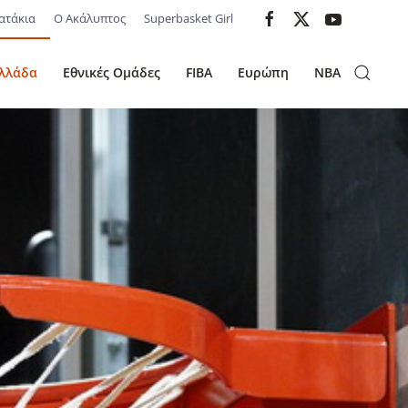
ατάκια
Ο Ακάλυπτος
Superbasket Girl
λλάδα
Εθνικές Ομάδες
FIBA
Ευρώπη
NBA