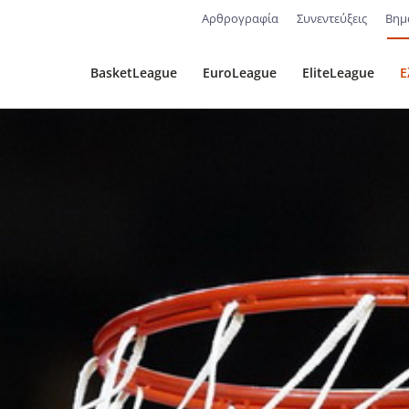
Αρθρογραφία
Συνεντεύξεις
Βημ
BasketLeague
EuroLeague
EliteLeague
Ε