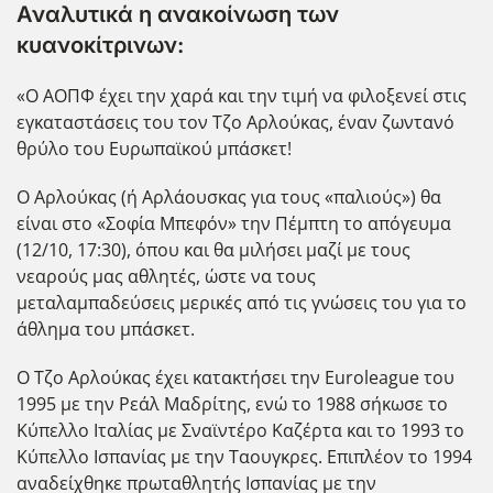
Αναλυτικά η ανακοίνωση των
κυανοκίτρινων:
«Ο ΑΟΠΦ έχει την χαρά και την τιμή να φιλοξενεί στις
εγκαταστάσεις του τον Τζο Αρλούκας, έναν ζωντανό
θρύλο του Ευρωπαϊκού μπάσκετ!
Ο Αρλούκας (ή Αρλάουσκας για τους «παλιούς») θα
είναι στο «Σοφία Μπεφόν» την Πέμπτη το απόγευμα
(12/10, 17:30), όπου και θα μιλήσει μαζί με τους
νεαρούς μας αθλητές, ώστε να τους
μεταλαμπαδεύσεις μερικές από τις γνώσεις του για το
άθλημα του μπάσκετ.
Ο Τζο Αρλούκας έχει κατακτήσει την Euroleague του
1995 με την Ρεάλ Μαδρίτης, ενώ το 1988 σήκωσε το
Κύπελλο Ιταλίας με Σναϊντέρο Καζέρτα και το 1993 το
Κύπελλο Ισπανίας με την Ταουγκρες. Επιπλέον το 1994
αναδείχθηκε πρωταθλητής Ισπανίας με την