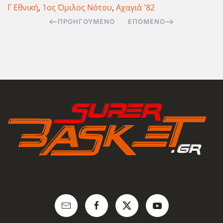
Γ Εθνική
,
1ος Όμιλος Νότου
,
Αχαγιά '82
ΠΡΟΗΓΟΎΜΕΝΟ
ΕΠΌΜΕΝΟ