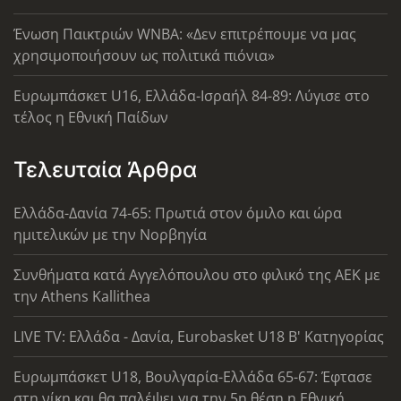
Ένωση Παικτριών WNBA: «Δεν επιτρέπουμε να μας
χρησιμοποιήσουν ως πολιτικά πιόνια»
Ευρωμπάσκετ U16, Ελλάδα-Ισραήλ 84-89: Λύγισε στο
τέλος η Εθνική Παίδων
Τελευταία Άρθρα
Ελλάδα-Δανία 74-65: Πρωτιά στον όμιλο και ώρα
ημιτελικών με την Νορβηγία
Συνθήματα κατά Αγγελόπουλου στο φιλικό της ΑΕΚ με
την Athens Kallithea
LIVE TV: Ελλάδα - Δανία, Eurobasket U18 Β' Κατηγορίας
Ευρωμπάσκετ U18, Βουλγαρία-Ελλάδα 65-67: Έφτασε
στη νίκη και θα παλέψει για την 5η θέση η Εθνική