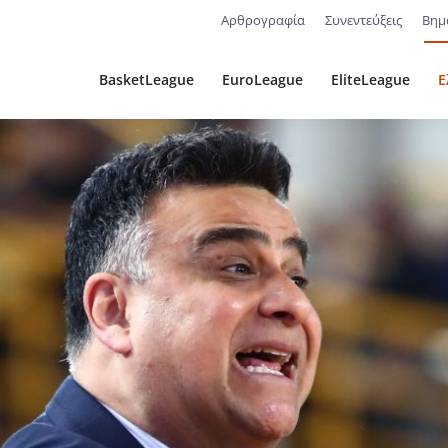
Αρθρογραφία
Συνεντεύξεις
Βημ
BasketLeague
EuroLeague
EliteLeague
Ε