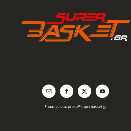
Επικοινωνία:
press@superbasket.gr