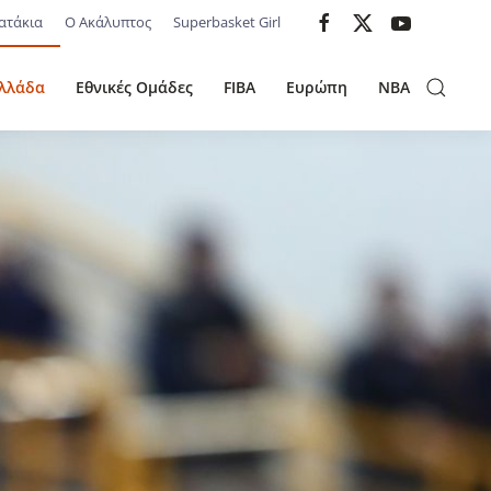
ατάκια
Ο Ακάλυπτος
Superbasket Girl
λλάδα
Εθνικές Ομάδες
FIBA
Ευρώπη
NBA