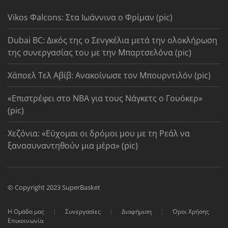
Vikos Φalcons: Στα Ιωάννινα ο Φρίμαν (pic)
Dubai BC: Δικός της ο Σενγκέλια μετά την ολοκλήρωση
της συνεργασίας του με την Μπαρτσελόνα (pic)
Χάποελ Τελ Αβίβ: Ανακοίνωσε τον Μπουρντιλόν (pic)
«Επιστρέφει στο ΝΒΑ για τους Νάγκετς ο Γουόκερ»
(pic)
Χεζόνια: «Εύχομαι οι δρόμοι μου με τη Ρεάλ να
ξανασυναντηθούν μια μέρα» (pic)
© Copyright 2023 SuperBasket
Η Ομάδα μας
Συνεργασίες
Διαφήμιση
Όροι Χρήσης
Επικοινωνία