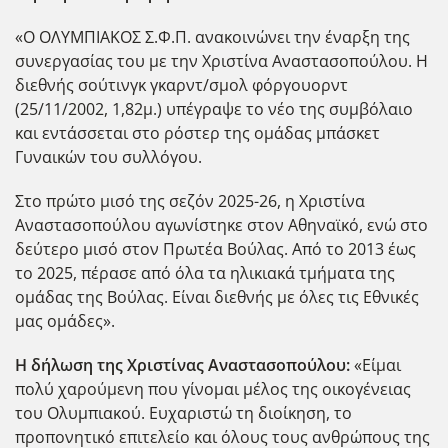
«Ο ΟΛΥΜΠΙΑΚΟΣ Σ.Φ.Π. ανακοινώνει την έναρξη της
συνεργασίας του με την Χριστίνα Αναστασοπούλου. Η
διεθνής σούτινγκ γκαρντ/σμολ φόργουορντ
(25/11/2002, 1,82μ.) υπέγραψε το νέο της συμβόλαιο
και εντάσσεται στο ρόστερ της ομάδας μπάσκετ
Γυναικών του συλλόγου.
Στο πρώτο μισό της σεζόν 2025-26, η Χριστίνα
Αναστασοπούλου αγωνίστηκε στον Αθηναϊκό, ενώ στο
δεύτερο μισό στον Πρωτέα Βούλας. Από το 2013 έως
το 2025, πέρασε από όλα τα ηλικιακά τμήματα της
ομάδας της Βούλας. Είναι διεθνής με όλες τις Εθνικές
μας ομάδες».
Η δήλωση της Χριστίνας Αναστασοπούλου:
«Είμαι
πολύ χαρούμενη που γίνομαι μέλος της οικογένειας
του Ολυμπιακού. Ευχαριστώ τη διοίκηση, το
προπονητικό επιτελείο και όλους τους ανθρώπους της