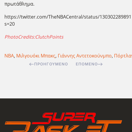
πρωτάθλημα.
https://twitter.com/TheNBACentral/status/13030228989
s=20
PhotoCredits:ClutchPoints
NBA
,
Μιλγουόκι Μπακς
,
Γιάννης Αντετοκούνμπο
,
Πόρτλαν
ΠΡΟΗΓΟΎΜΕΝΟ
ΕΠΌΜΕΝΟ