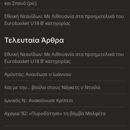
και Σπανό (pic)
Εθνική Νεανίδων: Με Λιθουανία στα προημιτελικά του
Eurobasket U18 Β’ κατηγορίας
Τελευταία Άρθρα
Εθνική Νεανίδων: Με Λιθουανία στα προημιτελικά του
Eurobasket U18 Β’ κατηγορίας
Αμύντας: Ανανέωσε ο Ιωάννου
Και με την… βούλα στους Νάγκετς ο Ντιαλό
Ιωνικός Ν.: Ανακοίνωσε Κρίπτσι
Αχαγια ’82: «Πυροδότησε» τη βόμβα Μολφέτα