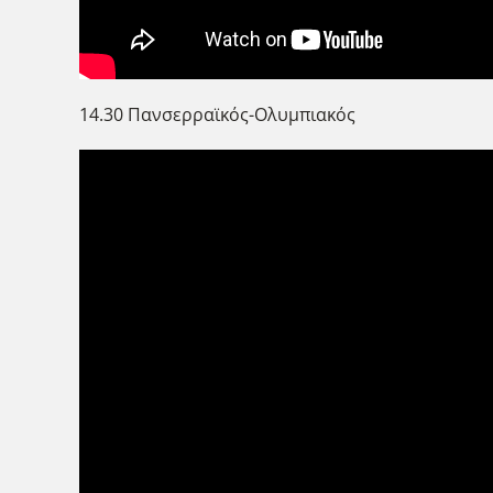
14.30 Πανσερραϊκός-Ολυμπιακός