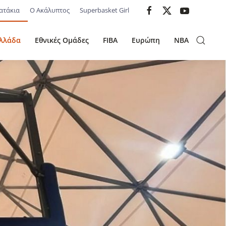
ατάκια
Ο Ακάλυπτος
Superbasket Girl
λλάδα
Εθνικές Ομάδες
FIBA
Ευρώπη
NBA