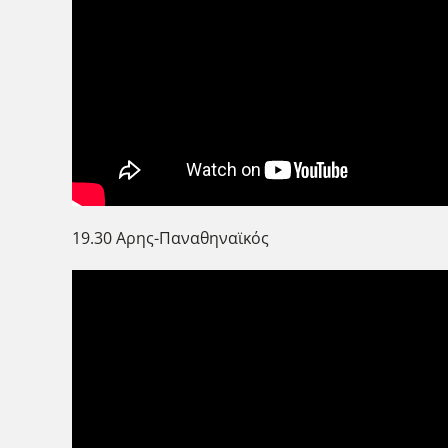
19.30 Αρης-Παναθηναϊκός