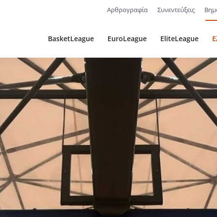
Αρθρογραφία
Συνεντεύξεις
Βημ
BasketLeague
EuroLeague
EliteLeague
Ε