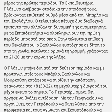
μέρος της πρώτης περιόδου. Τα Εκπαιδευτήρια
Πλάτωνα ανέβασαν σταδιακά την απόδοσή τους,
βρίσκοντας επιθετικό ρυθμό μέσα από τον Μπάρλο και
τον Σασλόγλου. Ο τελευταίος πέτυχε δύο διαδοχικά
τρίποντα που άλλαξαν τη δυναμική της αναμέτρησης,
με τα Εκπαιδευτήρια να ολοκληρώνουν την πρώτη
περίοδο μπροστά στο σκορ. Στην τελευταία επίθεση
του δεκαλέπτου, ο Σασλόγλου ευστόχησε σε δίποντο
από τη γωνία, πατώντας οριακά τη γραμμή, γράφοντας
το 21-20 με την κόρνα της λήξης.
Ο Πλάτων μπήκε δυνατά στη δεύτερη περίοδο και με
πρωταγωνιστές τους Μπάρλο, Σασλόγλου και
Μουρκούση κατάφερε να ανοίξει την απόσταση,
φτάνοντας στο +8 (30-22), τη μεγαλύτερη διαφορά του
μέχρι εκείνο το σημείο. Το Περιστέρι, όμως, δεν
άργησε να βγάλει αντίδραση. Με τον Γεωργακίου να
οργανώνει, τον Πετρόπουλο να δίνει λύσεις από την
περιφέρεια και τους Αχινιώτη και Σκουρτόπουλο να