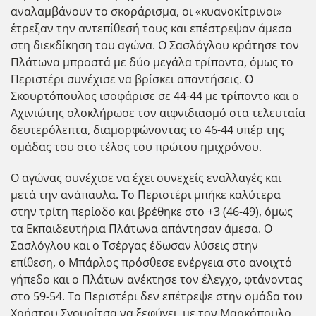
αναλαμβάνουν το σκοράρισμα, οι «κυανοκίτρινοι»
έτρεξαν την αντεπίθεσή τους και επέστρεψαν άμεσα
στη διεκδίκηση του αγώνα. Ο Σασλόγλου κράτησε τον
Πλάτωνα μπροστά με δύο μεγάλα τρίποντα, όμως το
Περιστέρι συνέχισε να βρίσκει απαντήσεις. Ο
Σκουρτόπουλος ισοφάρισε σε 44-44 με τρίποντο και ο
Αχινιώτης ολοκλήρωσε τον αιφνιδιασμό στα τελευταία
δευτερόλεπτα, διαμορφώνοντας το 46-44 υπέρ της
ομάδας του στο τέλος του πρώτου ημιχρόνου.
Ο αγώνας συνέχισε να έχει συνεχείς εναλλαγές και
μετά την ανάπαυλα. Το Περιστέρι μπήκε καλύτερα
στην τρίτη περίοδο και βρέθηκε στο +3 (46-49), όμως
τα Εκπαιδευτήρια Πλάτωνα απάντησαν άμεσα. Ο
Σασλόγλου και ο Τσέργας έδωσαν λύσεις στην
επίθεση, ο Μπάρλος πρόσθεσε ενέργεια στο ανοιχτό
γήπεδο και ο Πλάτων ανέκτησε τον έλεγχο, φτάνοντας
στο 59-54. Το Περιστέρι δεν επέτρεψε στην ομάδα του
Χρήστου Σγουρίτσα να ξεφύγει, με τον Μαρκόπουλο,