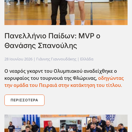
Πανελλήνιο Παίδων: MVP ο
Θανάσης Σπανούλης
28 Ιουνίου 2026
| Γιάννης Γιαννουδάκης |
Ελλάδα
Ο νεαρός γκαρντ του Ολυμπιακού αναδείχθηκε ο
κορυφαίος του τουρνουά της Φλώρινας,
οδηγώντας
την ομάδα του Πειραιά στην κατάκτηση του τίτλου.
ΠΕΡΙΣΣΌΤΕΡΑ