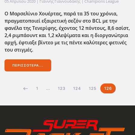
05 Απριλίου 2020
| Γιάννης Γιαννουδάκης |
Champions League
Ο Μαρσελίνιο Χουέρτας, παρά τα 35 του χρόνια,
πραγματοποιεί εξαιρετική σεζόν στο BCL
με την
φανέλα της Τενερίφης, έχοντας 12 πόντους, 8,6 ασίστ,
2,4 ριμπάουντ και 1,2 κλεψίματα και η διοργανώτρια
αρχή, έφτιαξε βίντεο με τις πέντε καλύτερες φετινές
του στιγμές.
ΠΕΡΙΣΣΌΤΕΡΑ...
1
…
123
124
125
126