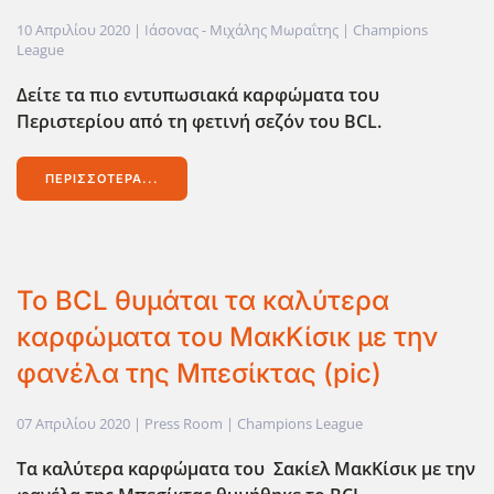
10 Απριλίου 2020
| Ιάσονας - Μιχάλης Μωραΐτης |
Champions
League
Δείτε τα πιο εντυπωσιακά καρφώματα του
Περιστερίου από τη φετινή σεζόν του BCL.
ΠΕΡΙΣΣΌΤΕΡΑ...
Το BCL θυμάται τα καλύτερα
καρφώματα του ΜακΚίσικ με την
φανέλα της Μπεσίκτας (pic)
07 Απριλίου 2020
| Press Room |
Champions League
Τα καλύτερα καρφώματα του Σακίελ ΜακΚίσικ με την