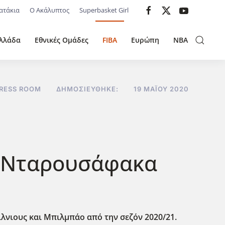
ατάκια
Ο Ακάλυπτος
Superbasket Girl
λλάδα
Εθνικές Ομάδες
FIBA
Ευρώπη
NBA
RESS ROOM
ΔΗΜΟΣΙΕΎΘΗΚΕ:
19 ΜΑΪ́ΟΥ 2020
ς, Νταρουσάφακα
λνιους και Μπιλμπάο από την σεζόν 2020/21.