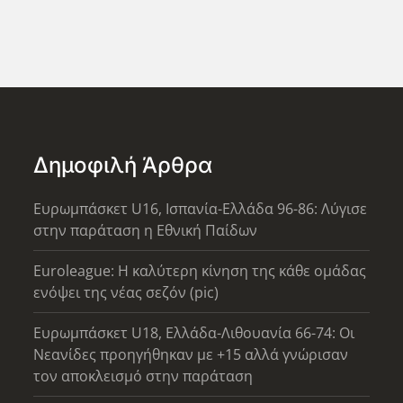
Δημοφιλή Άρθρα
Ευρωμπάσκετ U16, Ισπανία-Ελλάδα 96-86: Λύγισε
στην παράταση η Εθνική Παίδων
Euroleague: Η καλύτερη κίνηση της κάθε ομάδας
ενόψει της νέας σεζόν (pic)
Ευρωμπάσκετ U18, Ελλάδα-Λιθουανία 66-74: Οι
Νεανίδες προηγήθηκαν με +15 αλλά γνώρισαν
τον αποκλεισμό στην παράταση