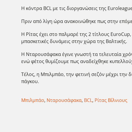
Η κόντρα BCL με τις διοργανώσεις της Euroleague
Πριν από λίγη ώρα ανακοινώθηκε πως στην επόμ
Η Ρίτας έχει στο παλμαρέ της 2 τίτλους EuroCup,
μπασκετικές δυνάμεις στην χώρα της Βαλτικής.
Η Νταρουσάφακα έγινε γνωστή τα τελευταία χρόνι
ενώ φέτος θυμίζουμε πως αναδείχθηκε κυπελλού
Τέλος, η Μπιλμπάο, την φετινή σεζόν μέχρι την 
πάγκου.
Μπιλμπάο
,
Νταρουσάφακα
,
BCL
,
Ρίτας Βίλνιους