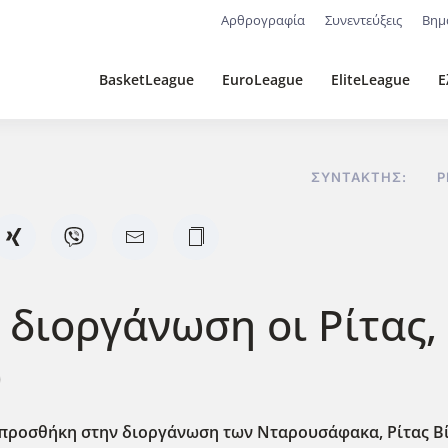
Αρθρογραφία
Συνεντεύξεις
Βημ
BasketLeague
EuroLeague
EliteLeague
Ε
ΣΥΝΤΆΚΤΗΣ:
P
ν διοργάνωση οι Ρίτα
)
ν προσθήκη στην διοργάνωση των Νταρουσάφακα, Ρίτας Βί