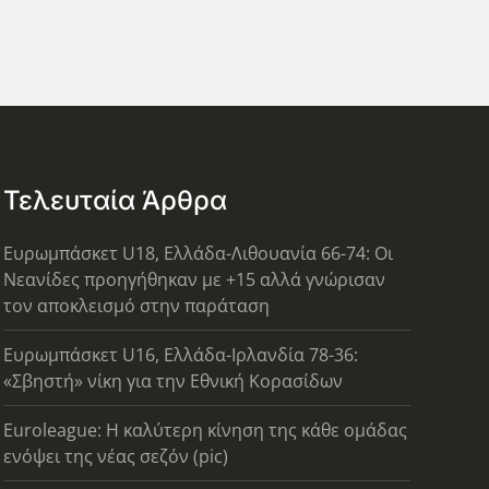
Τελευταία Άρθρα
Ευρωμπάσκετ U18, Ελλάδα-Λιθουανία 66-74: Οι
Νεανίδες προηγήθηκαν με +15 αλλά γνώρισαν
τον αποκλεισμό στην παράταση
Ευρωμπάσκετ U16, Ελλάδα-Ιρλανδία 78-36:
«Σβηστή» νίκη για την Εθνική Κορασίδων
Euroleague: Η καλύτερη κίνηση της κάθε ομάδας
ενόψει της νέας σεζόν (pic)