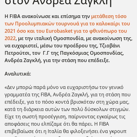
στον Ανδρέα Ζαγκλή
Η FIBA
ανακοίνωσε και επίσημα την
μετάθεση τόσο
των Προολυμπιακών τουρνουά για το καλοκαίρι του
2021 όσο και του Eurobasket
για το φθινόπωρο του
2022
, με την ιταλική Ομοσπονδία, με ανακοίνωση της,
να ευχαριστεί, μέσω του προέδρου της, Τζιοβάνι
Πετρούτσι, τον Γ.Γ της Παγκόσμιας Ομοσπονδίας,
Ανδρέα Ζαγκλή, για την στάση που επέδειξε.
Αναλυτικά:
«Δεν μπορώ παρά μόνο να ευχαριστήσω τον γενικό
γραμματέα της FIBA, Ανδρέα Ζαγκλή, για τη στάση που
επέδειξε, για το πόσο κοντά βρισκόταν στη χώρα μας,
κατά τη διάρκεια αυτών των πολύ δύσκολων στιγμών.
Είχε τη σωστή προσέγγιση, παίρνοντας εγκαίρως τις
αποφάσεις που ελπίζαμε ότι θα πάρει. Η FIBA
επιβεβαίωσε ότι η Ιταλία θα φιλοξενήσει ένα γκρουπ