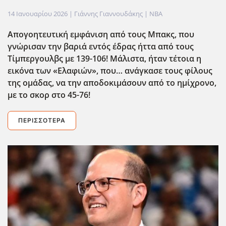
14 Ιανουαρίου 2026
| Γιάννης Γιαννουδάκης |
NBA
Απογοητευτική εμφάνιση από τους Μπακς, που
γνώρισαν την βαριά εντός έδρας ήττα από τους
Τίμπεργουλβς με 139-106! Μάλιστα, ήταν τέτοια η
εικόνα των «Ελαφιών», που… ανάγκασε τους φίλους
της ομάδας, να την αποδοκιμάσουν από το ημίχρονο,
με το σκορ στο 45-76!
ΠΕΡΙΣΣΌΤΕΡΑ