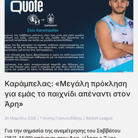
Καράμπελας: «Μεγάλη πρόκληση
για εμάς το παιχνίδι απέναντι στον
Άρη»
26 Μαρτίου 2026
| Γιάννης Γιαννουδάκης |
Basket League
Για την σημασία της αναμέτρησης του Σαββάτου
(28/3, 16:00) απέναντι στον Άρη, μίλησε ο Ζώης