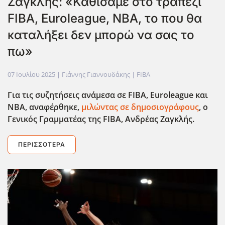
Ζαγκλής: «Καθίσαμε στο τραπέζι
FIBA, Euroleague, NBA, το που θα
καταλήξει δεν μπορώ να σας το
πω»
07 Ιουλίου 2025
| Γιάννης Γιαννουδάκης |
FIBA
Για τις συζητήσεις ανάμεσα σε FIBA
, Euroleague
και
NBA
, αναφέρθηκε,
μιλώντας σε δημοσιογράφους
, ο
Γενικός Γραμματέας της FIBA
, Ανδρέας Ζαγκλής.
ΠΕΡΙΣΣΌΤΕΡΑ