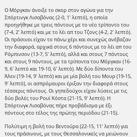
Ο Μόργκαν άνοιξε το σκορ στον αγώνα για την
Σπόρτινγκ Λισαβόνας (2-0, 1' λεπτό), η οποία
προηγήθηκε με τρεις πόντους με το νέο τρίποντο του
(7-4, 2' λεπτό) και με το λέι απ του Τζονς (4-2, 2' λεπτό).
Οι πράσινοι είχαν το πάνω χέρι και συνεχώς ανέβαζαν
την διαφορά, αρχικά στους 6 πόντους με το λέι απ του
Ρόμπινσον (13-7, 5' λεπτό), αλλά και στους 7 πόντους
και στους 9 πόντους, με τα τρίποντα του Μόργκαν (16-
9, 6' λεπτό και 19-10, 6' λεπτό). Με δύο δίποντα του
Άλεν (19-14, 9' λεπτό) και με μία βολή του Μουρ (19-15,
9' λεπτό), οι ασπρόμαυροι έριξαν την διαφορά στους
τέσσερις πόντους. Οι γηπεδούχοι είχαν λύσεις με τις
δύο βολές του Ρουί Κόστα (21-15, 9' λεπτό). Η
Σπόρτινγκ Λισαβόνας πήρε προβάδισμα με έξι
πόντους στο τέλος της πρώτης περιόδου (21-15).
Πολύτιμη η βολή του Βεντούρα (22-15, 11' λεπτό) για
τους πράσινους, με τους Θεσσαλονικείς να μειώνουν