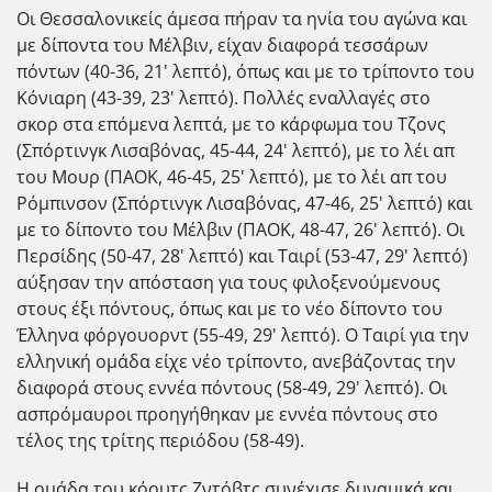
Οι Θεσσαλονικείς άμεσα πήραν τα ηνία του αγώνα και
με δίποντα του Μέλβιν, είχαν διαφορά τεσσάρων
πόντων (40-36, 21' λεπτό), όπως και με το τρίποντο του
Κόνιαρη (43-39, 23' λεπτό). Πολλές εναλλαγές στο
σκορ στα επόμενα λεπτά, με το κάρφωμα του Τζονς
(Σπόρτινγκ Λισαβόνας, 45-44, 24' λεπτό), με το λέι απ
του Μουρ (ΠΑΟΚ, 46-45, 25' λεπτό), με το λέι απ του
Ρόμπινσον (Σπόρτινγκ Λισαβόνας, 47-46, 25' λεπτό) και
με το δίποντο του Μέλβιν (ΠΑΟΚ, 48-47, 26' λεπτό). Οι
Περσίδης (50-47, 28' λεπτό) και Ταιρί (53-47, 29' λεπτό)
αύξησαν την απόσταση για τους φιλοξενούμενους
στους έξι πόντους, όπως και με το νέο δίποντο του
Έλληνα φόργουορντ (55-49, 29' λεπτό). Ο Ταιρί για την
ελληνική ομάδα είχε νέο τρίποντο, ανεβάζοντας την
διαφορά στους εννέα πόντους (58-49, 29' λεπτό). Οι
ασπρόμαυροι προηγήθηκαν με εννέα πόντους στο
τέλος της τρίτης περιόδου (58-49).
Η ομάδα του κόουτς Ζντόβτς συνέχισε δυναμικά και