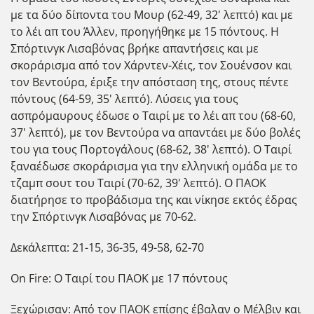
με τα δύο δίποντα του Μουρ (62-49, 32' λεπτό) και με
το λέι απ του Άλλεν, προηγήθηκε με 15 πόντους. Η
Σπόρτινγκ Λισαβόνας βρήκε απαντήσεις και με
σκοράρισμα από τον Χάρντεν-Χέις, τον Σουένσον και
τον Βεντούρα, έριξε την απόσταση της, στους πέντε
πόντους (64-59, 35' λεπτό). Λύσεις για τους
ασπρόμαυρους έδωσε ο Ταιρί με το λέι απ του (68-60,
37' λεπτό), με τον Βεντούρα να απαντάει με δύο βολές
του για τους Πορτογάλους (68-62, 38' λεπτό). Ο Ταιρί
ξαναέδωσε σκοράρισμα για την ελληνική ομάδα με το
τζαμπ σουτ του Ταιρί (70-62, 39' λεπτό). Ο ΠΑΟΚ
διατήρησε το προβάδισμα της και νίκησε εκτός έδρας
την Σπόρτινγκ Λισαβόνας με 70-62.
Δεκάλεπτα: 21-15, 36-35, 49-58, 62-70
On Fire: Ο Ταιρί του ΠΑΟΚ με 17 πόντους
Ξεχώρισαν: Από τον ΠΑΟΚ επίσης έβαλαν ο Μέλβιν και