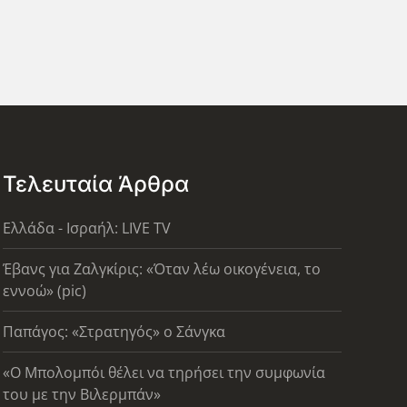
Τελευταία Άρθρα
Ελλάδα - Ισραήλ: LIVE TV
Έβανς για Ζαλγκίρις: «Όταν λέω οικογένεια, το
εννοώ» (pic)
Παπάγος: «Στρατηγός» ο Σάνγκα
«Ο Μπολομπόι θέλει να τηρήσει την συμφωνία
του με την Βιλερμπάν»