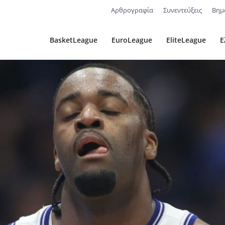
Αρθρογραφία
Συνεντεύξεις
Βημ
BasketLeague
EuroLeague
EliteLeague
Ε