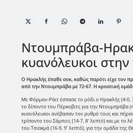
Ντουμπράβα-Ηρακλ
κυανόλευκοι στην
Ο Ηρακλής έπαθε σοκ, καθώς παρότι είχε τον π
από την Ντουμπράβα με 72-67. Η κροατική ομάδα
Με Φόρμαν-Ράιτ έσπασε το ρόδι ο Ηρακλής (4-0, 3
το δίποντο του Πέρκοβιτς για την Ντουμπράβα (4
κυανόλευκοι ανέβασαν τον ρυθμό τους και πήραν 
τρίποντο του Σάμπιτς (14-7, 8' λεπτό) και με το λέ
του Τσιακμά (16-9, 9' λεπτό), για την ομάδα τη