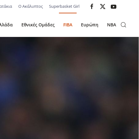
ατάκια
Ο Ακάλυπτος
Superbasket Girl
λλάδα
Εθνικές Ομάδες
FIBA
Ευρώπη
NBA