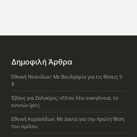
Δημοφιλή Άρθρα
Εθνική Νεανίδων: Με Βουλγαρία για τις θέσεις 5-
8
Έβανς για Ζαλγκίρις: «Όταν λέω οικογένεια, το
εννοώ» (pic)
Εθνική Κορασίδων: Με Δανία για την πρώτη θέση
του ομίλου