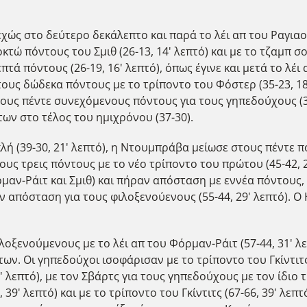
ώς στο δεύτερο δεκάλεπτο και παρά το λέι απ του Ραγιαοφ
τώ πόντους του Σμιθ (26-13, 14' λεπτό) και με το τζαμπ σο
ά πόντους (26-19, 16' λεπτό), όπως έγινε και μετά το λέι α
ους δώδεκα πόντους με το τρίποντο του Φόστερ (35-23, 18' 
 τους πέντε συνεχόμενους πόντους για τους γηπεδούχους (3
ων στο τέλος του ημιχρόνου (37-30).
 (39-30, 21' λεπτό), η Ντουμπράβα μείωσε στους πέντε πό
 στους τρεις πόντους με το νέο τρίποντο του πρώτου (45-42, 
αν-Ράιτ και Σμιθ) και πήραν απόσταση με εννέα πόντους, 
την απόσταση για τους φιλοξενούενους (55-44, 29' λεπτό).
λοξενούμενους με το λέι απ του Φόρμαν-Ράιτ (57-44, 31' λ
ων. Οι γηπεδούχοι ισοφάρισαν με το τρίποντο του Γκίντιτς
 λεπτό), με τον Σβάρτς για τους γηπεδούχους με τον ίδιο τρ
39' λεπτό) και με το τρίποντο του Γκίντιτς (67-66, 39' λεπτό)