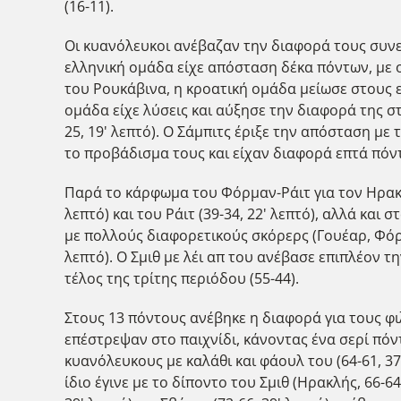
(16-11).
Οι κυανόλευκοι ανέβαζαν την διαφορά τους συνεχ
ελληνική ομάδα είχε απόσταση δέκα πόντων, με οκ
του Ρουκάβινα, η κροατική ομάδα μείωσε στους επτ
ομάδα είχε λύσεις και αύξησε την διαφορά της στ
25, 19' λεπτό). Ο Σάμπιτς έριξε την απόσταση με
το προβάδισμα τους και είχαν διαφορά επτά πόντ
Παρά το κάρφωμα του Φόρμαν-Ράιτ για τον Ηρακλή
λεπτό) και του Ράιτ (39-34, 22' λεπτό), αλλά και
με πολλούς διαφορετικούς σκόρερς (Γουέαρ, Φόρμ
λεπτό). Ο Σμιθ με λέι απ του ανέβασε επιπλέον 
τέλος της τρίτης περιόδου (55-44).
Στους 13 πόντους ανέβηκε η διαφορά για τους φι
επέστρεψαν στο παιχνίδι, κάνοντας ένα σερί πόντ
κυανόλευκους με καλάθι και φάουλ του (64-61, 37'
ίδιο έγινε με το δίποντο του Σμιθ (Ηρακλής, 66-64, 