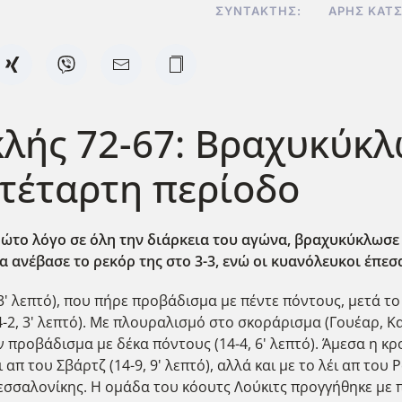
ΣΥΝΤΆΚΤΗΣ:
ΆΡΗΣ ΚΑΤ
ής 72-67: Βραχυκύκλ
 τέταρτη περίοδο
ρώτο λόγο σε όλη την διάρκεια του αγώνα, βραχυκύκλωσε 
 ανέβασε το ρεκόρ της στο 3-3, ενώ οι κυανόλευκοι έπεσα
' λεπτό), που πήρε προβάδισμα με πέντε πόντους, μετά το 
-2, 3' λεπτό). Με πλουραλισμό στο σκοράρισμα (Γουέαρ, Κ
προβάδισμα με δέκα πόντους (14-4, 6' λεπτό). Άμεσα η κρ
ι απ του Σβάρτζ (14-9, 9' λεπτό), αλλά και με το λέι απ του 
ς Θεσσαλονίκης. Η ομάδα του κόουτς Λούκιτς προγγήθηκε με