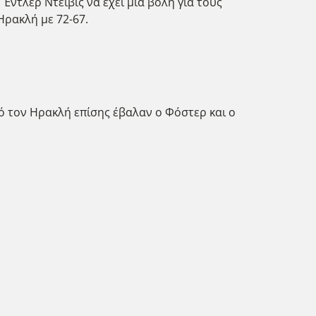
 Έντλερ Ντέιβις να έχει μια βολή για τους
Ηρακλή με 72-67.
πό τον Ηρακλή επίσης έβαλαν ο Φόστερ και ο