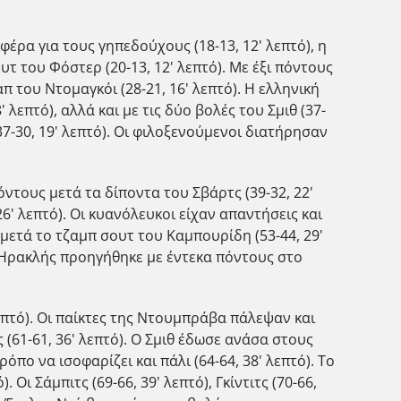
έρα για τους γηπεδούχους (18-13, 12' λεπτό), η
υτ του Φόστερ (20-13, 12' λεπτό). Με έξι πόντους
π του Ντομαγκόι (28-21, 16' λεπτό). Η ελληνική
λεπτό), αλλά και με τις δύο βολές του Σμιθ (37-
7-30, 19' λεπτό). Οι φιλοξενούμενοι διατήρησαν
ντους μετά τα δίποντα του Σβάρτς (39-32, 22'
26' λεπτό). Οι κυανόλευκοι είχαν απαντήσεις και
μετά το τζαμπ σουτ του Καμπουρίδη (53-44, 29'
 Ο Ηρακλής προηγήθηκε με έντεκα πόντους στο
επτό). Οι παίκτες της Ντουμπράβα πάλεψαν και
 (61-61, 36' λεπτό). Ο Σμιθ έδωσε ανάσα στους
όπο να ισοφαρίζει και πάλι (64-64, 38' λεπτό). Το
. Οι Σάμπιτς (69-66, 39' λεπτό), Γκίντιτς (70-66,