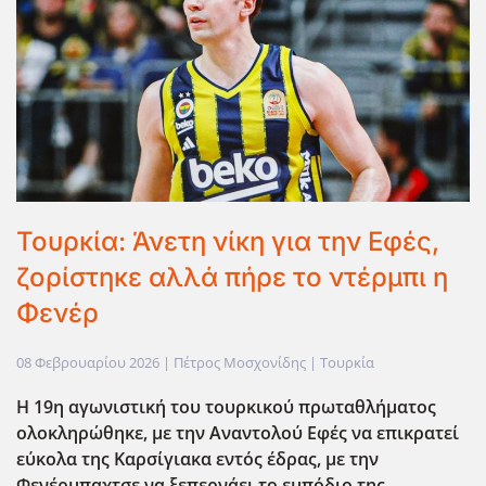
Τουρκία: Άνετη νίκη για την Εφές,
ζορίστηκε αλλά πήρε το ντέρμπι η
Φενέρ
08 Φεβρουαρίου 2026
| Πέτρος Μοσχονίδης |
Τουρκία
Η 19η αγωνιστική του τουρκικού πρωταθλήματος
ολοκληρώθηκε, με την Αναντολού Εφές να επικρατεί
εύκολα της Καρσίγιακα εντός έδρας, με την
Φενέρμπαχτσε να ξεπερνάει το εμπόδιο της