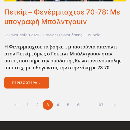
Πετκίμ – Φενέρμπαχτσε 70-78: Με
υπογραφή Μπάλντγουιν
25 Ιανουαρίου 2026
| Γιάννης Γιαννουδάκης |
Τουρκία
Η Φενέρμπαχτσε τα βρήκε… μπαστούνια απέναντι
στην Πετκίμ, όμως ο Γουέιντ Μπάλντγουιν ήταν
αυτός που πήρε την ομάδα της Κωνσταντινούπολης
από το χέρι, οδηγώντας την στην νίκη με 78-70.
ΠΕΡΙΣΣΌΤΕΡΑ...
1
2
3
4
5
6
…
67