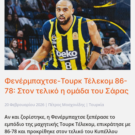
Φενέρμπαχτσε-Τουρκ Τέλεκομ 86-
78: Στον τελικό η ομάδα του Σάρας
20 Φεβρουαρίου 2026
| Πέτρος Μοσχονίδης |
Τουρκία
Αν και ζορίστηκε, η Φενέρμπαχτσε ξεπέρασε το
εμπόδιο της μαχητικής Τουρκ Τέλεκομ, επικράτησε με
86-78 και προκρίθηκε στον τελικό του Κυπέλλου