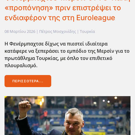
«προπόνηση» πριν επιστρέψει το
ενδιαφέρον της στη Euroleague
08 Μαρτίου 2026
| Πέτρος Μοσχονίδης |
Τουρκία
Η Φενέρμπαχτσε δίχως να πιεστεί ιδιαίτερα
κατάφερε να ξεπεράσει το εμπόδιο της Μερσίν για το
πρωτάθλημα Τουρκίας, με όπλο τον επιθετικό
πλουραλισμό.
ΠΕΡΙΣΣΌΤΕΡΑ...