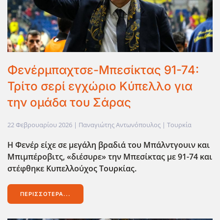
Φενέρμπαχτσε-Μπεσίκτας 91-74:
Τρίτο σερί εγχώριο Κύπελλο για
την ομάδα του Σάρας
22 Φεβρουαρίου 2026
| Παναγιώτης Αντωνόπουλος |
Τουρκία
Η Φενέρ είχε σε μεγάλη βραδιά του Μπάλντγουιν και
Μπιμπέροβιτς, «διέσυρε» την Μπεσίκτας με 91-74 και
στέφθηκε Κυπελλούχος Τουρκίας.
ΠΕΡΙΣΣΌΤΕΡΑ...