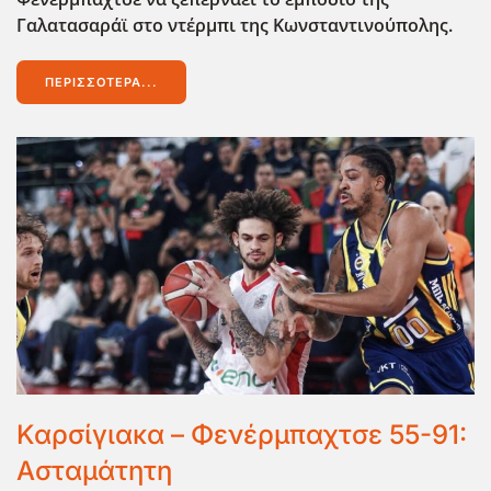
Γαλατασαράϊ στο ντέρμπι της Κωνσταντινούπολης.
ΠΕΡΙΣΣΌΤΕΡΑ...
Καρσίγιακα – Φενέρμπαχτσε 55-91:
Ασταμάτητη