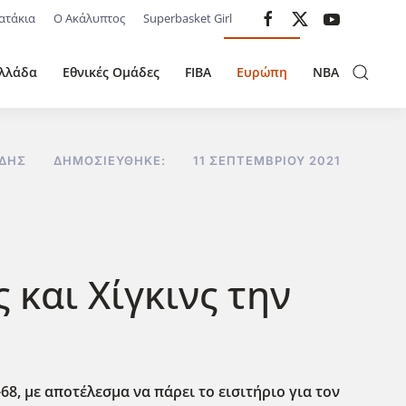
ατάκια
Ο Ακάλυπτος
Superbasket Girl
λλάδα
Εθνικές Ομάδες
FIBA
Ευρώπη
NBA
ΊΔΗΣ
ΔΗΜΟΣΙΕΎΘΗΚΕ:
11 ΣΕΠΤΕΜΒΡΊΟΥ 2021
 και Χίγκινς την
8, με αποτέλεσμα να πάρει το εισιτήριο για τον