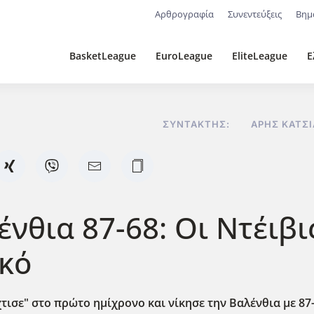
Αρθρογραφία
Συνεντεύξεις
Βημ
BasketLeague
EuroLeague
EliteLeague
Ε
ΣΥΝΤΆΚΤΗΣ:
ΆΡΗΣ ΚΑΤΣ
θια 87-68: Οι Ντέιβις
ικό
σε" στο πρώτο ημίχρονο και νίκησε την Βαλένθια με 87-6