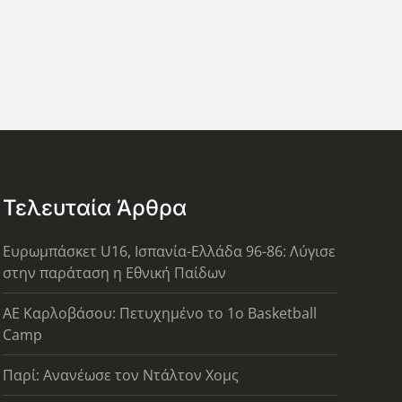
Τελευταία Άρθρα
Ευρωμπάσκετ U16, Ισπανία-Ελλάδα 96-86: Λύγισε
στην παράταση η Εθνική Παίδων
ΑΕ Καρλοβάσου: Πετυχημένο το 1ο Basketball
Camp
Παρί: Ανανέωσε τον Ντάλτον Χομς