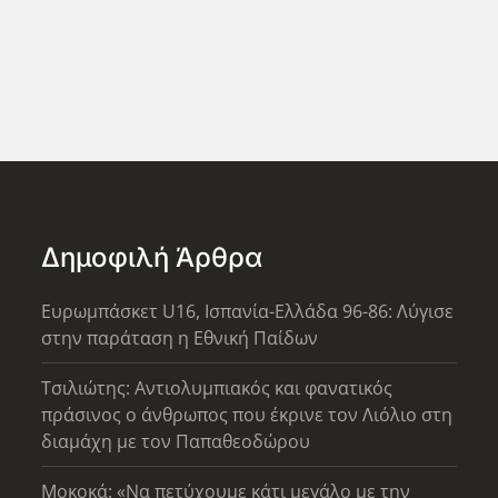
Δημοφιλή Άρθρα
Ευρωμπάσκετ U16, Ισπανία-Ελλάδα 96-86: Λύγισε
στην παράταση η Εθνική Παίδων
Τσιλιώτης: Αντιολυμπιακός και φανατικός
πράσινος ο άνθρωπος που έκρινε τον Λιόλιο στη
διαμάχη με τον Παπαθεοδώρου
Μοκοκά: «Να πετύχουμε κάτι μεγάλο με την