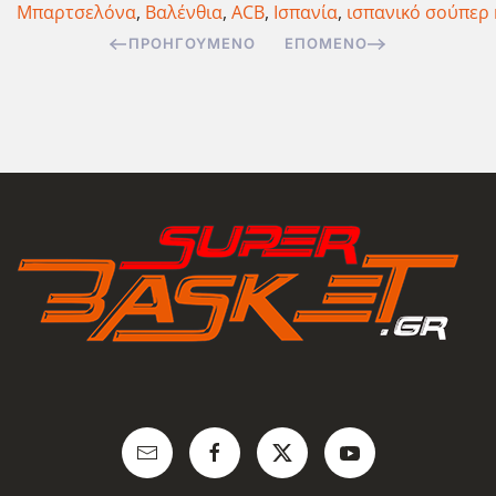
Μπαρτσελόνα
,
Βαλένθια
,
ACB
,
Ισπανία
,
ισπανικό σούπερ
ΠΡΟΗΓΟΎΜΕΝΟ
ΕΠΌΜΕΝΟ