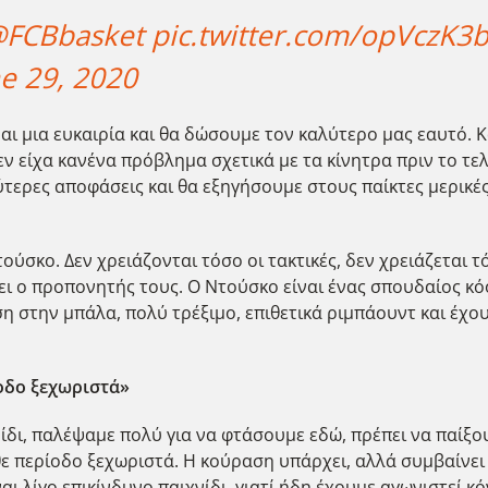
FCBbasket
pic.twitter.com/opVczK3
e 29, 2020
ναι μια ευκαιρία και θα δώσουμε τον καλύτερο μας εαυτό. 
δεν είχα κανένα πρόβλημα σχετικά με τα κίνητρα πριν το τ
τερες αποφάσεις και θα εξηγήσουμε στους παίκτες μερικέ
ύσκο. Δεν χρειάζονται τόσο οι τακτικές, δεν χρειάζεται τ
τάει ο προπονητής τους. Ο Ντούσκο είναι ένας σπουδαίος κό
η στην μπάλα, πολύ τρέξιμο, επιθετικά ριμπάουντ και έχουν
οδο ξεχωριστά»
νίδι, παλέψαμε πολύ για να φτάσουμε εδώ, πρέπει να παίξ
θε περίοδο ξεχωριστά. Η κούραση υπάρχει, αλλά συμβαίνει 
ναι λίγο επικίνδυνο παιχνίδι, γιατί ήδη έχουμε αγωνιστεί