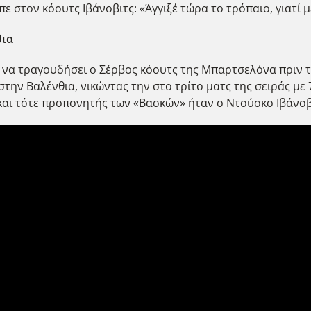
ίπε στον κόουτς Ιβάνοβιτς: «Άγγιξέ τώρα το τρόπαιο, γιατί 
θια
να τραγουδήσει ο Σέρβος κόουτς της Μπαρτσελόνα πριν τ
την Βαλένθια, νικώντας την στο τρίτο ματς της σειράς με 
 και τότε προπονητής των «Βασκών» ήταν ο Ντούσκο Ιβάνοβ