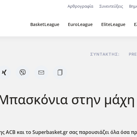
Αρθρογραφία
Συνεντεύξεις
Βημ
BasketLeague
EuroLeague
EliteLeague
Ε
ΣΥΝΤΆΚΤΗΣ:
PR
Μπασκόνια στην μάχη γ
της
ACB
και το
Superbasket
.
gr
σας παρουσιάζει όλα όσα πρέ