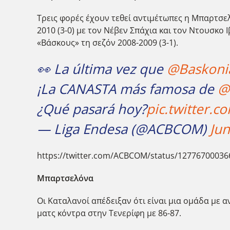
Τρεις φορές έχουν τεθεί αντιμέτωπες η Μπαρτσελό
2010 (3-0) με τον Νέβεν Σπάχια και τον Ντουσκο
«Βάσκους» τη σεζόν 2008-2009 (3-1).
👀 La última vez que
@Baskoni
¡La CANASTA más famosa de
@
¿Qué pasará hoy?
pic.twitter.
— Liga Endesa (@ACBCOM)
Jun
https://twitter.com/ACBCOM/status/1277670003
Μπαρτσελόνα
Οι Καταλανοί απέδειξαν ότι είναι μια ομάδα με 
ματς κόντρα στην Τενερίφη με 86-87.