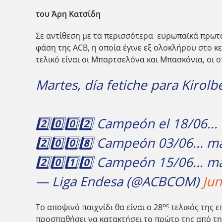
του Άρη Κατσίδη
Σε αντίθεση με τα περισσότερα ευρωπαϊκά πρωταθ
φάση της ACB, η οποία έγινε εξ ολοκλήρου στο κ
τελικό είναι οι Μπαρτσελόνα και Μπασκόνια, οι
Martes, día fetiche para Kirolb
2️⃣0️⃣0️⃣2️⃣ Campeón el 18/06..
2️⃣0️⃣0️⃣8️⃣ Campeón 03/06... m
2️⃣0️⃣1️⃣0️⃣ Campeón 15/06... 
— Liga Endesa (@ACBCOM)
Jun
ος
Το αποψινό παιχνίδι θα είναι ο 28
τελικός της ε
προσπαθήσει να κατακτήσει το πρώτο της από τη 