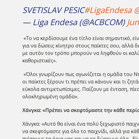
SVETISLAV PESIC
#LigaEndesa
@
— Liga Endesa (@ACBCOM)
Jun
«Το να κερδίσουμε ένα τίτλο είναι σημαντικό, εί
για να δώσεις κίνητρο στους παίκτες σου, αλλά 
με αυτόν τον τρόπο μπορούν να ληφθούν οι καλύ
καθοριστικές».
«Όλοι γνωρίζουν πως αγωνίζεται η ομάδα του Ντο
οι παίκτες ξέρουν τι πρέπει να κάνουν και τι ζη
εύκολα αντιμετωπίσιμες. Παίζουν με ένταση, πίεσ
ολοκληρωμένη ομάδα».
Χάνγκα: «Πρέπει να σκεφτόμαστε την κάθε περί
Χάνγκα: «Αυτό θα είναι ένα πολύ ξεχωριστό παιχ
να σκεφτόμαστε για όλο το παιχνίδι, αλλά για κά
πιέσουμε τα όρια μας και να τα δώσουμε όλα. Εί