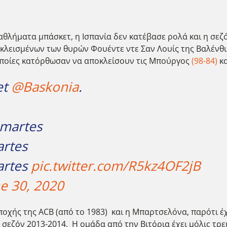
λήματα μπάσκετ, η Ισπανία δεν κατέβασε ρολά και η σεζό
εκλεισμένων των θυρών Φουέντε ντε Σαν Λουίς της Βαλένθια
 οποίες κατόρθωσαν να αποκλείσουν τις Μπούργος
(98-84)
κα
et
@Baskonia
.
. martes
artes
martes
pic.twitter.com/R5kz4OF2jB
e 30, 2020
ποχής της ACB (από το 1983) και η Μπαρτσελόνα, παρότι έ
σεζόν 2013-2014. Η ομάδα από την Βιτόρια έχει μόλις τρε