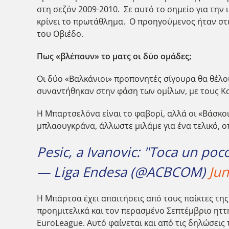
στη σεζόν 2009-2010. Σε αυτό το σημείο για την 
κρίνει το πρωτάθλημα. Ο προηγούμενος ήταν στις
του Οβιέδο.
Πως «βλέπουν» το ματς οι δύο ομάδες;
Οι δύο «Βαλκάνιοι» προπονητές σίγουρα θα θέλο
συναντήθηκαν στην φάση των ομίλων, με τους Κα
Η Μπαρτσελόνα είναι το φαβορί, αλλά οι «Βάσκοι
μπλαουγκράνα, άλλωστε μιλάμε για ένα τελικό, οπ
Pesic, a Ivanovic: "Toca un poc
— Liga Endesa (@ACBCOM)
Jun
Η Μπάρτσα έχει απαιτήσεις από τους παίκτες της
προημιτελικά και τον περασμένο Σεπτέμβριο ηττ
EuroLeague. Αυτό φαίνεται και από τις δηλώσει