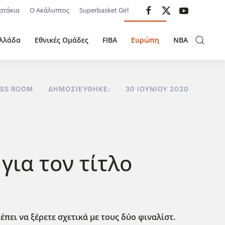
ατάκια
Ο Ακάλυπτος
Superbasket Girl
λλάδα
Εθνικές Ομάδες
FIBA
Ευρώπη
NBA
ESS ROOM
ΔΗΜΟΣΙΕΎΘΗΚΕ:
30 ΙΟΥΝΊΟΥ 2020
ια τον τίτλο
πει να ξέρετε σχετικά με τους δύο φιναλίστ.