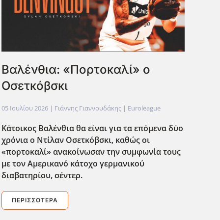
Βαλένθια: «Πορτοκαλί» ο
Οσετκόβσκι
05 Ιουλίου 2026
| Γιάννης Γιαννουδάκης |
Euroleague
Κάτοικος Βαλένθια θα είναι για τα επόμενα δύο
χρόνια ο Ντίλαν Οσετκόβσκι, καθώς οι
«πορτοκαλί» ανακοίνωσαν την συμφωνία τους
με τον Αμερικανό κάτοχο γερμανικού
διαβατηρίου, σέντερ.
ΠΕΡΙΣΣΌΤΕΡΑ