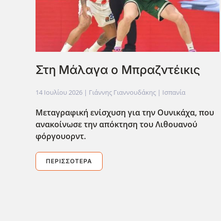
Στη Μάλαγα ο Μπραζντέικις
14 Ιουλίου 2026
| Γιάννης Γιαννουδάκης |
Ισπανία
Μεταγραφική ενίσχυση για την Ουνικάχα, που
ανακοίνωσε την απόκτηση του Λιθουανού
φόργουορντ.
ΠΕΡΙΣΣΌΤΕΡΑ