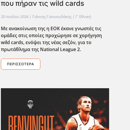
που πήραν τις wild cards
20 Ιουλίου 2026
| Γιάννης Γιαννουδάκης |
Γ' Εθνική
Με ανακοίνωση της η ΕΟΚ έκανε γνωστές τις
ομάδες στις οποίες προχώρησε σε χορήγηση
wild
cards
, ενόψει της νέας σεζόν, για το
πρωτάθλημα της National
League
2.
ΠΕΡΙΣΣΌΤΕΡΑ