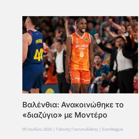
Βαλένθια: Ανακοινώθηκε το
«διαζύγιο» με Μοντέρο
05 Ιουλίου 2026
| Γιάννης Γιαννουδάκης |
Euroleague