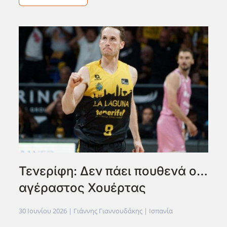
Τενερίφη: Δεν πάει πουθενά ο…
αγέραστος Χουέρτας
30 Ιουνίου 2026
| Γιάννης Γιαννουδάκης |
Ισπανία