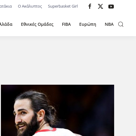
ατάκια
Ο Ακάλυπτος
Superbasket Girl
λλάδα
Εθνικές Ομάδες
FIBA
Ευρώπη
NBA