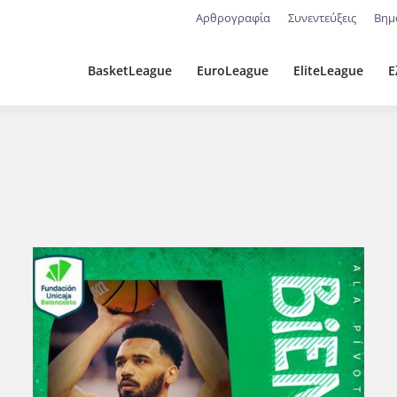
Αρθρογραφία
Συνεντεύξεις
Βημ
BasketLeague
EuroLeague
EliteLeague
Ε