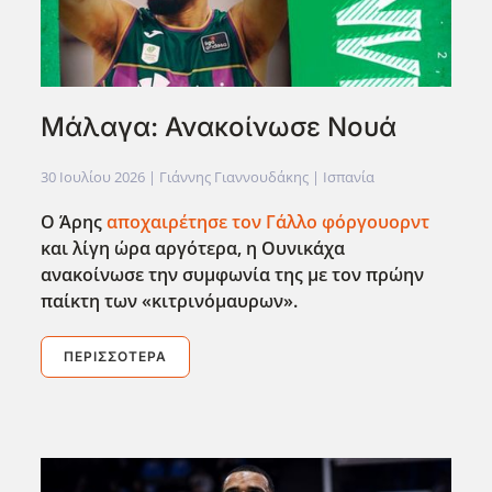
Μάλαγα: Ανακοίνωσε Νουά
30 Ιουλίου 2026
| Γιάννης Γιαννουδάκης |
Ισπανία
Ο Άρης
αποχαιρέτησε τον Γάλλο φόργουορντ
και λίγη ώρα αργότερα, η Ουνικάχα
ανακοίνωσε την συμφωνία της με τον πρώην
παίκτη των «κιτρινόμαυρων».
ΠΕΡΙΣΣΌΤΕΡΑ