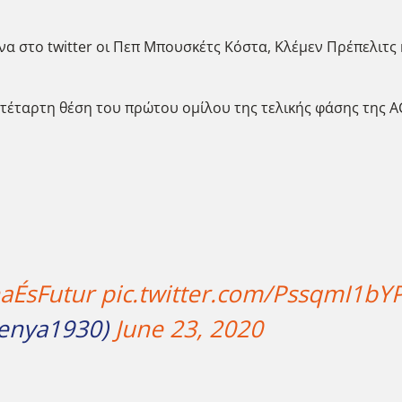
να στο twitter οι Πεπ Μπουσκέτς Κόστα, Κλέμεν Πρέπελιτ
 τέταρτη θέση του πρώτου ομίλου της τελικής φάσης της A
aÉsFutur
pic.twitter.com/PssqmI1bY
Penya1930)
June 23, 2020