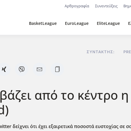
Αρθρογραφία
Συνεντεύξεις
Βημ
BasketLeague
EuroLeague
EliteLeague
Ε
ΣΥΝΤΆΚΤΗΣ:
PR
 βάζει από το κέντρο 
d)
itter δείχνει ότι έχει εξαιρετικά ποσοστά ευστοχίας σε 