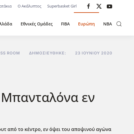
ατάκια
Ο Ακάλυπτος
Superbasket Girl
λλάδα
Εθνικές Ομάδες
FIBA
Ευρώπη
NBA
ESS ROOM
ΔΗΜΟΣΙΕΎΘΗΚΕ:
23 ΙΟΥΝΊΟΥ 2020
η Μπανταλόνα εν
σουτ από το κέντρο, εν όψει του αποψινού αγώνα