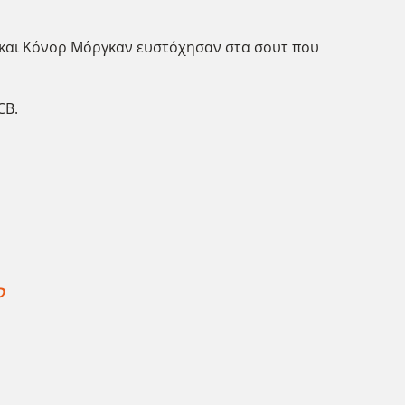
ς και Κόνορ Μόργκαν ευστόχησαν στα σουτ που
CB.
P