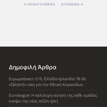
ΠΡΟΗΓΟΎΜΕΝΟ
ΕΠΌΜΕΝΟ
Δημοφιλή Άρθρα
Ευρωμπάσκετ U16, Ελλάδα-Ιρλανδία 78-36:
«Σβηστή» νίκη για την Εθνική Κορασίδων
Euroleague: Η καλύτερη κίνηση της κάθε ομάδας
ενόψει της νέας σεζόν (pic)