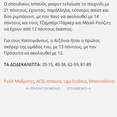
Ο σπουδαίος Ισπανός γκαρντ τελείωσε το παιχνίδι με
21 πόντους, έχοντας, παράλληλα, τέσσερις ασίστ και
δύο ριμπάουντ, με τον Χαντ να ακολουθεί με 14
πόντους και τους Τζαμπάρι Πάρκερ και Μάικλ Ρούζιτς
να έχουν από 12 πόντους έκαστος.
Για τους Καστιγιάνους, ο Χεζόνια ήταν ο πρώτος
σκόρερ της ομάδας του, με 13 πόντους, με τον
Πρόσιντα να ακολουθεί με 12.
ΤΑ ΔΩΔΕΚΑΛΕΠΤΑ:
20-15, 40-38, 62-59, 81-89
Ρεάλ Μαδρίτης
,
ACB
,
Ισπανία
,
Liga Endesa
,
Μπανταλόνα
ΠΡΟΗΓΟΎΜΕΝΟ
ΕΠΌΜΕΝΟ