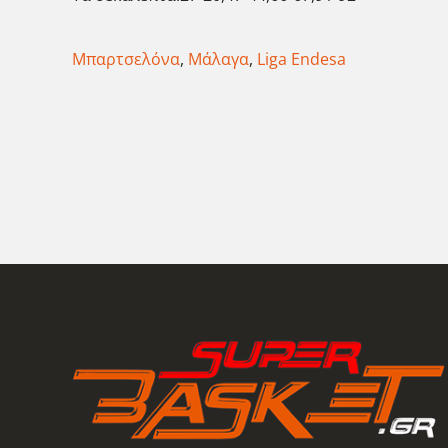
Μπαρτσελόνα
,
Μάλαγα
,
Liga Endesa