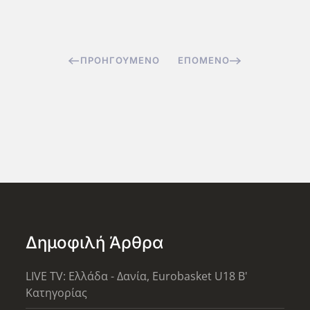
ΠΡΟΗΓΟΎΜΕΝΟ
ΕΠΌΜΕΝΟ
Δημοφιλή Άρθρα
LIVE TV: Ελλάδα - Δανία, Eurobasket U18 Β'
Κατηγορίας