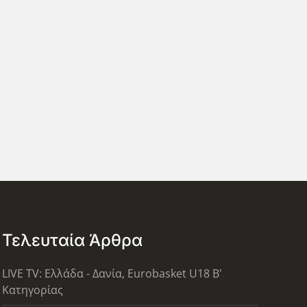
Τελευταία Άρθρα
LIVE TV: Ελλάδα - Δανία, Eurobasket U18 Β'
Κατηγορίας