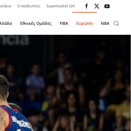
ατάκια
Ο Ακάλυπτος
Superbasket Girl
λλάδα
Εθνικές Ομάδες
FIBA
Ευρώπη
NBA