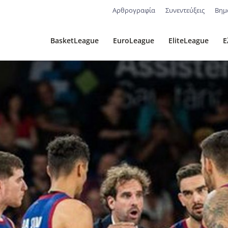
Αρθρογραφία
Συνεντεύξεις
Βημ
BasketLeague
EuroLeague
EliteLeague
Ε