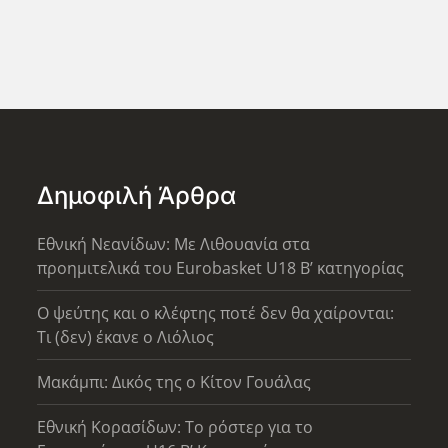
Δημοφιλή Άρθρα
Εθνική Νεανίδων: Με Λιθουανία στα
προημιτελικά του Eurobasket U18 Β’ κατηγορίας
Ο ψεύτης και ο κλέφτης ποτέ δεν θα χαίρονται:
Τι (δεν) έκανε ο Λιόλιος
Μακάμπι: Δικός της ο Κίτον Γουάλας
Εθνική Κορασίδων: Το ρόστερ για το