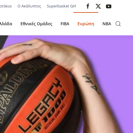
ατάκια
Ο Ακάλυπτος
Superbasket Girl
λλάδα
Εθνικές Ομάδες
FIBA
Ευρώπη
NBA