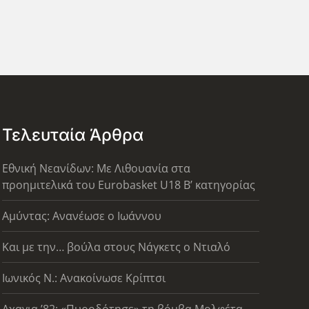
Τελευταία Άρθρα
Εθνική Νεανίδων: Με Λιθουανία στα
προημιτελικά του Eurobasket U18 Β’ κατηγορίας
Αμύντας: Ανανέωσε ο Ιωάννου
Και με την… βούλα στους Νάγκετς ο Ντιαλό
Ιωνικός Ν.: Ανακοίνωσε Κρίπτσι
Αχαγια ’82: «Πυροδότησε» τη βόμβα Μολφέτα