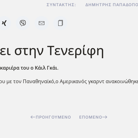
ΣΥΝΤΆΚΤΗΣ:
ΔΗΜΉΤΡΗΣ ΠΑΠΑΔΌΠΟ
ζει στην Τενερίφη
 καριέρα του ο Κάιλ Γκάι
.
ου με τον Παναθηναϊκό,ο Αμερικανός γκαρντ ανακοινώθηκε 
ΠΡΟΗΓΟΎΜΕΝΟ
ΕΠΌΜΕΝΟ