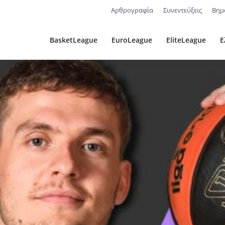
Αρθρογραφία
Συνεντεύξεις
Βημ
BasketLeague
EuroLeague
EliteLeague
Ε