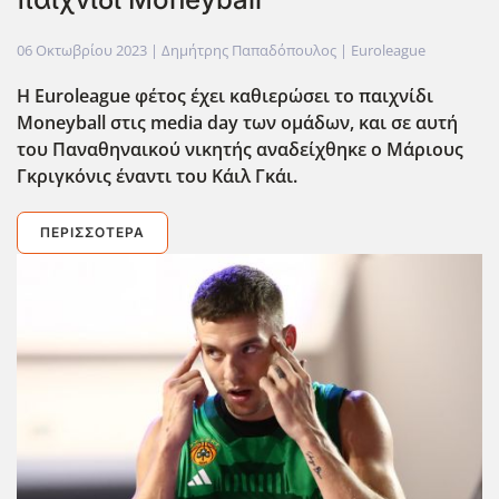
06 Οκτωβρίου 2023
| Δημήτρης Παπαδόπουλος |
Euroleague
Η Euroleague φέτος έχει καθιερώσει το παιχνίδι
Moneyball στις media day των ομάδων, και σε αυτή
του Παναθηναικού νικητής αναδείχθηκε ο Μάριους
Γκριγκόνις έναντι του Κάιλ Γκάι.
ΠΕΡΙΣΣΌΤΕΡΑ