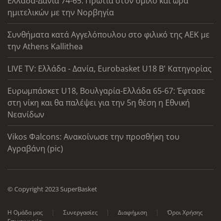
Ελλάδα-Δανία 74-65: Πρωτιά στον όμιλο και ώρα
ημιτελικών με την Νορβηγία
Συνθήματα κατά Αγγελόπουλου στο φιλικό της ΑΕΚ με
την Athens Kallithea
LIVE TV: Ελλάδα - Δανία, Eurobasket U18 Β' Κατηγορίας
Ευρωμπάσκετ U18, Βουλγαρία-Ελλάδα 65-67: Έφτασε
στη νίκη και θα παλέψει για την 5η θέση η Εθνική
Νεανίδων
Vikos Φalcons: Ανακοίνωσε την προσθήκη του
Αγραβάνη (pic)
© Copyright 2023 SuperBasket
Η Ομάδα μας
Συνεργασίες
Διαφήμιση
Όροι Χρήσης