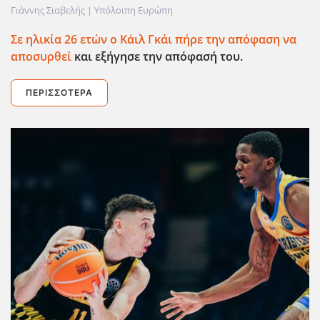
Γιάννης Σιαβελής |
Υπόλοιπη Ευρώπη
Σε ηλικία 26 ετών ο Κάιλ Γκάι πήρε την απόφαση να
αποσυρθεί
και εξήγησε την απόφασή του.
ΠΕΡΙΣΣΌΤΕΡΑ