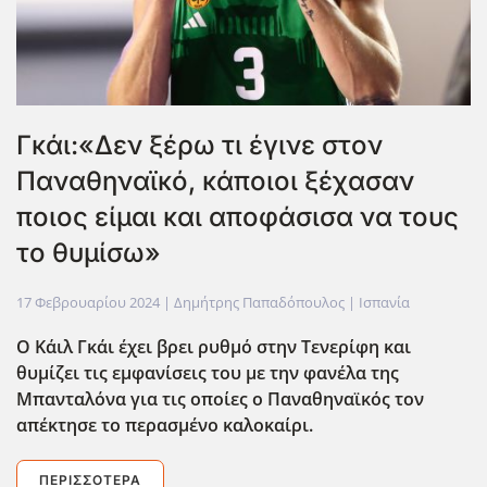
Γκάι:«Δεν ξέρω τι έγινε στον
Παναθηναϊκό, κάποιοι ξέχασαν
ποιος είμαι και αποφάσισα να τους
το θυμίσω»
17 Φεβρουαρίου 2024
| Δημήτρης Παπαδόπουλος |
Ισπανία
Ο Κάιλ Γκάι έχει βρει ρυθμό στην Τενερίφη και
θυμίζει τις εμφανίσεις του με την φανέλα της
Μπανταλόνα για τις οποίες ο Παναθηναϊκός τον
απέκτησε το περασμένο καλοκαίρι.
ΠΕΡΙΣΣΌΤΕΡΑ