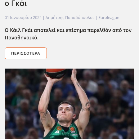
ο Γκάι
01 Ιανουαρίου 2024
| Δημήτρης Παπαδόπουλος |
Euroleague
Ο Κάιλ Γκάι αποτελεί και επίσημα παρελθόν από τον
Παναθηναϊκό.
ΠΕΡΙΣΣΌΤΕΡΑ