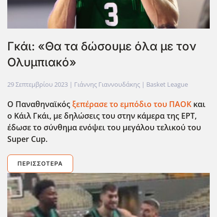
Γκάι: «Θα τα δώσουμε όλα με τον
Ολυμπιακό»
29 Σεπτεμβρίου 2023
| Γιάννης Γιαννουδάκης |
Basket League
Ο Παναθηναϊκός
ξεπέρασε το εμπόδιο του ΠΑΟΚ
και
ο Κάιλ Γκάι, με δηλώσεις του στην κάμερα της ΕΡΤ,
έδωσε το σύνθημα ενόψει του μεγάλου τελικού του
Super
Cup
.
ΠΕΡΙΣΣΌΤΕΡΑ